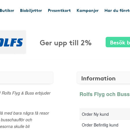
Butiker
Biobiljetter
Presentkort
Kampanjer
Har du före
Ger upp till 2%
Besök b
Information
! Rolfs Flyg & Buss erbjuder
Rolfs Flyg och Buss 
då med bara några få resor
Order Ny kund
e busschaufför och
Order Befintlig kund
resorna skulle bli