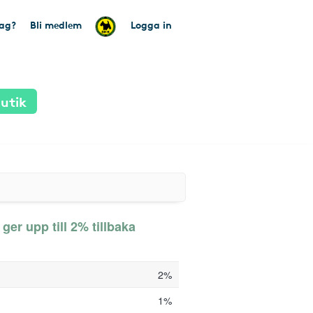
tag?
Bli medlem
Logga in
utik
ger upp till 2% tillbaka
2%
1%