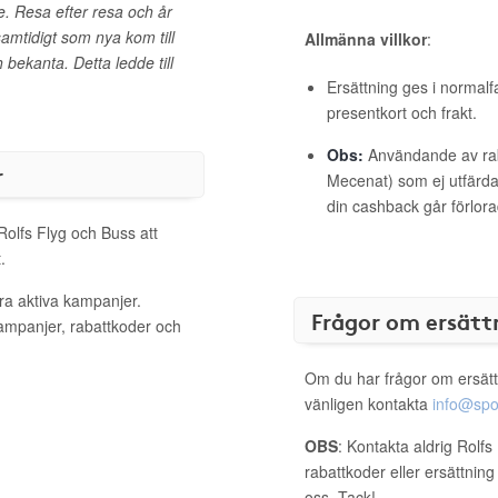
e. Resa efter resa och år
amtidigt som nya kom till
Allmänna villkor
:
ekanta. Detta ledde till
Ersättning ges i normalf
presentkort och frakt.
Obs:
Användande av raba
r
Mecenat) som ej utfärdat
din cashback går förlora
Rolfs Flyg och Buss att
.
ra aktiva kampanjer.
Frågor om ersätt
kampanjer, rabattkoder och
Om du har frågor om ersätt
vänligen kontakta
info@spo
OBS
: Kontakta aldrig Rolf
rabattkoder eller ersättnin
oss. Tack!