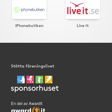
iPhonebutiken
Live It
Stötta föreningslivet
En del av AwardIt