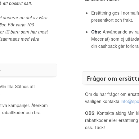
ett positivt sätt.
Ersättning ges i normalf
r vi donerar en del av våra
presentkort och frakt.
ljer. För varje 100
er till barn som har mest
Obs:
Användande av raba
tillsammans med våra
Mecenat) som ej utfärdat
din cashback går förlora
r
Frågor om ersätt
in lilla Sötnos att
.
Om du har frågor om ersätt
vänligen kontakta
info@spo
aktiva kampanjer. Återkom
, rabattkoder och bra
OBS
: Kontakta aldrig Min l
rabattkoder eller ersättnin
oss. Tack!