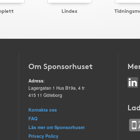
plett
Lindex
Tidningsm
Om Sponsorhuset
Mer
Adress
:
Lagergatan 1 Hus B19a, 4 tr
415 11 Göteborg
Lad
Kontakta oss
FAQ
Läs mer om Sponsorhuset
Privacy Policy