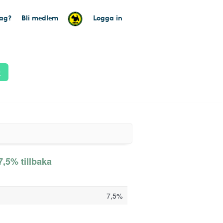
tag?
Bli medlem
Logga in
k
7,5% tillbaka
7,5%