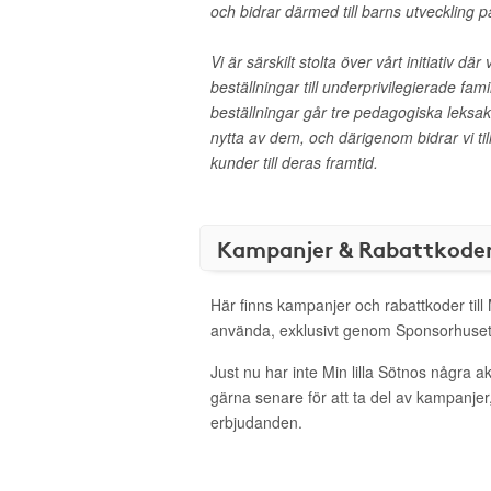
och bidrar därmed till barns utveckling på 
Vi är särskilt stolta över vårt initiativ dä
beställningar till underprivilegierade fami
beställningar går tre pedagogiska leksak
nytta av dem, och därigenom bidrar vi 
kunder till deras framtid.
Kampanjer & Rabattkode
Här finns kampanjer och rabattkoder till M
använda, exklusivt genom Sponsorhuset
Just nu har inte Min lilla Sötnos några 
gärna senare för att ta del av kampanjer
erbjudanden.