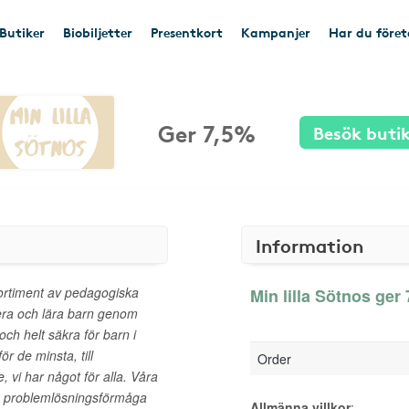
Butiker
Biobiljetter
Presentkort
Kampanjer
Har du före
Ger 7,5%
Besök buti
Information
 sortiment av pedagogiska
Min lilla Sötnos ger 
rera och lära barn genom
och helt säkra för barn i
ör de minsta, till
Order
 vi har något för alla. Våra
ch problemlösningsförmåga
Allmänna villkor
: