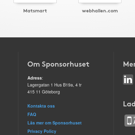
Matsmart
webhallen.com
Om Sponsorhuset
Mer
Adress
:
Lagergatan 1 Hus B19a, 4 tr
415 11 Göteborg
Lad
Kontakta oss
FAQ
Läs mer om Sponsorhuset
Privacy Policy