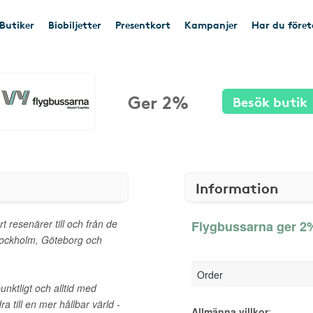
Butiker
Biobiljetter
Presentkort
Kampanjer
Har du före
Ger 2%
Besök butik
Information
 resenärer till och från de
Flygbussarna ger 2%
 Stockholm, Göteborg och
Order
unktligt och alltid med
dra till en mer hållbar värld -
Allmänna villkor
: