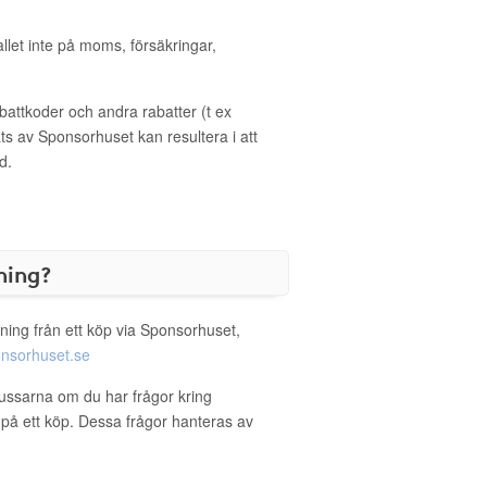
allet inte på moms, försäkringar,
ttkoder och andra rabatter (t ex
s av Sponsorhuset kan resultera i att
d.
ning?
ning från ett köp via Sponsorhuset,
nsorhuset.se
bussarna om du har frågor kring
g på ett köp. Dessa frågor hanteras av