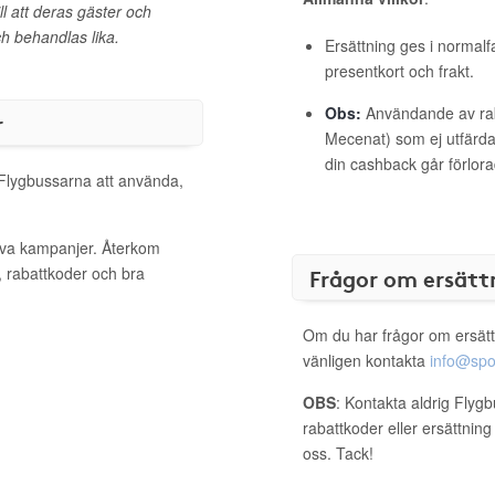
ll att deras gäster och
h behandlas lika.
Ersättning ges i normalf
presentkort och frakt.
Obs:
Användande av raba
r
Mecenat) som ej utfärdat
din cashback går förlora
 Flygbussarna att använda,
tiva kampanjer. Återkom
, rabattkoder och bra
Frågor om ersätt
Om du har frågor om ersätt
vänligen kontakta
info@spo
OBS
: Kontakta aldrig Flyg
rabattkoder eller ersättnin
oss. Tack!