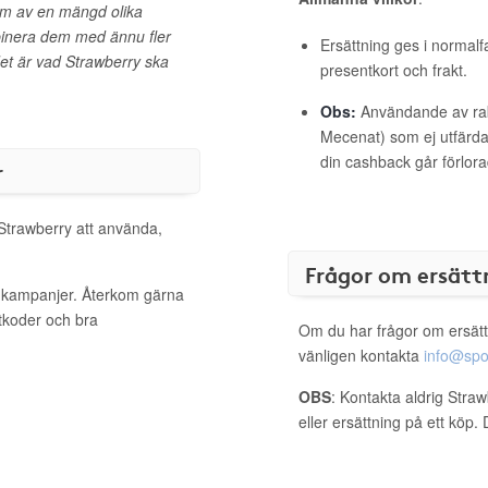
em av en mängd olika
binera dem med ännu fler
Ersättning ges i normalf
et är vad Strawberry ska
presentkort och frakt.
Obs:
Användande av raba
Mecenat) som ej utfärdat
din cashback går förlora
r
 Strawberry att använda,
Frågor om ersätt
a kampanjer. Återkom gärna
ttkoder och bra
Om du har frågor om ersätt
vänligen kontakta
info@spo
OBS
: Kontakta aldrig Stra
eller ersättning på ett köp