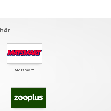
 här
Matsmart