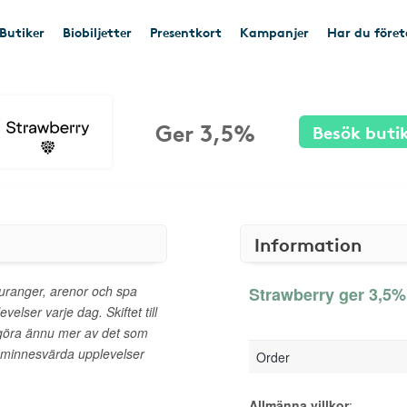
Butiker
Biobiljetter
Presentkort
Kampanjer
Har du före
Ger 3,5%
Besök buti
Information
auranger, arenor och spa
Strawberry ger 3,5% 
elser varje dag. Skiftet till
 göra ännu mer av det som
 minnesvärda upplevelser
Order
Allmänna villkor
: