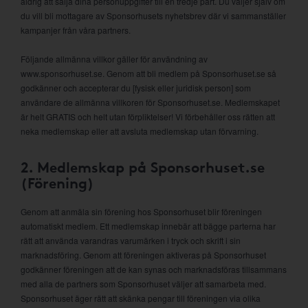
aldrig att sälja dina personuppgifter till en tredje part. Du väljer själv om
du vill bli mottagare av Sponsorhusets nyhetsbrev där vi sammanställer
kampanjer från våra partners.
Följande allmänna villkor gäller för användning av
www.sponsorhuset.se. Genom att bli medlem på Sponsorhuset.se så
godkänner och accepterar du [fysisk eller juridisk person] som
användare de allmänna villkoren för Sponsorhuset.se. Medlemskapet
är helt GRATIS och helt utan förpliktelser! Vi förbehåller oss rätten att
neka medlemskap eller att avsluta medlemskap utan förvarning.
2. Medlemskap på Sponsorhuset.se
(Förening)
Genom att anmäla sin förening hos Sponsorhuset blir föreningen
automatiskt medlem. Ett medlemskap innebär att bägge parterna har
rätt att använda varandras varumärken i tryck och skrift i sin
marknadsföring. Genom att föreningen aktiveras på Sponsorhuset
godkänner föreningen att de kan synas och marknadsföras tillsammans
med alla de partners som Sponsorhuset väljer att samarbeta med.
Sponsorhuset äger rätt att skänka pengar till föreningen via olika