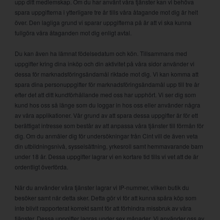
upp ditt medlemskap. Om du har använt våra tjänster kan vi behöva
spara uppgifterna i ytterligare tre år tills våra åtagande mot dig är helt
över. Den lagliga grund vi sparar uppgifterna på är att vi ska kunna
fullgöra våra åtaganden mot dig enligt avtal.
Du kan även ha lämnat födelsedatum och kön. Tillsammans med
uppgifter kring dina inköp och din aktivitet på våra sidor använder vi
dessa för marknadsföringsändamål riktade mot dig. Vi kan komma att
spara dina personuppgifter för marknadsföringsändamål upp till tre år
efter det att ditt kundförhållande med oss har upphört. Vi ser dig som
kund hos oss så länge som du loggar in hos oss eller använder några
av våra applikationer. Vår grund av att spara dessa uppgifter är för ett
berättigat intresse som består av att anpassa våra tjänster till förmån för
dig. Om du anmäler dig för undersökningar från Cint vill de även veta
din utbildningsnivå, sysselsättning, yrkesroll samt hemmavarande barn
under 18 år. Dessa uppgifter lagrar vi en kortare tid tills vi vet att de är
ordentligt överförda.
När du använder våra tjänster lagrar vi IP-nummer, vilken butik du
besöker samt när detta sker. Detta gör vi för att kunna spåra köp som
inte blivit rapporterat korrekt samt för att förhindra missbruk av våra
tjänster. Dessa uppgifter lagras under sex månader. Vi använder oss av