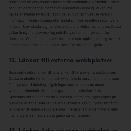
godkänner att www.sponsorhuset.se tillhandahålls dig i befintligt skick
och utan garantier på information eller teknisk lösning. Vi kan inte
hållas ansvariga för fel på någon del av Sponsorhuset.se vare sig
information, teknisk lösning eller annat som kan resultera i eventuella
förluster, krav, skada, utgifter eller andra förpliktelser och ansvar. Dessa
villkor är styrda av svensk lag och dispyter hanteras av svenska
domstolar. Om någon del av villkoren inte kan appliceras enligt svensk
lag kommer resterande del av villkoren fortfarande att gälla.
12. Länkar till externa webbplatser
Sponsorhuset.se länkar till flera länkar till flera externa webbplatser.
Dessa är utanför vår kontroll och vi kan inte ta ansvar för material som
finns på dem. Länkning i sig är ingen acceptans av en annan
webbplats innehåll. Vi kan inte garantera att alla länkar på
Sponsorhuset.se fungerar då vi inte kan kontrollera tillgänglighet på
butiker eller annat som kan påverka länkarna. Om du tycker att någon
länk leder till någon webbplats som innehåller stötande material eller
inte fungerar så meddela oss gärna så kan vi agera.
13. Länkar från externa webbplatser