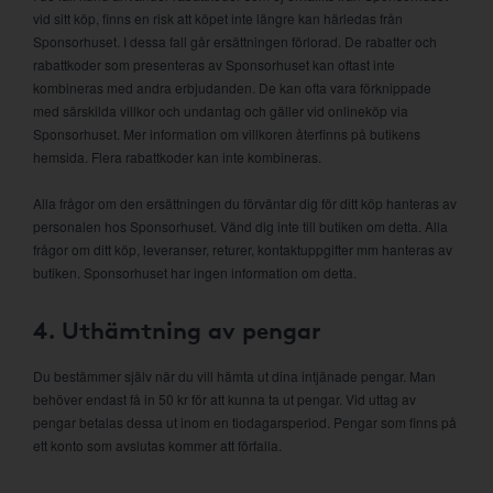
vid sitt köp, finns en risk att köpet inte längre kan härledas från
Sponsorhuset. I dessa fall går ersättningen förlorad. De rabatter och
rabattkoder som presenteras av Sponsorhuset kan oftast inte
kombineras med andra erbjudanden. De kan ofta vara förknippade
med särskilda villkor och undantag och gäller vid onlineköp via
Sponsorhuset. Mer information om villkoren återfinns på butikens
hemsida. Flera rabattkoder kan inte kombineras.
Alla frågor om den ersättningen du förväntar dig för ditt köp hanteras av
personalen hos Sponsorhuset. Vänd dig inte till butiken om detta. Alla
frågor om ditt köp, leveranser, returer, kontaktuppgifter mm hanteras av
butiken. Sponsorhuset har ingen information om detta.
4. Uthämtning av pengar
Du bestämmer själv när du vill hämta ut dina intjänade pengar. Man
behöver endast få in 50 kr för att kunna ta ut pengar. Vid uttag av
pengar betalas dessa ut inom en tiodagarsperiod. Pengar som finns på
ett konto som avslutas kommer att förfalla.