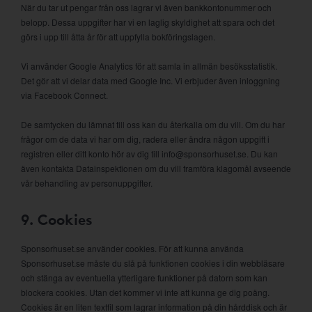
När du tar ut pengar från oss lagrar vi även bankkontonummer och
belopp. Dessa uppgifter har vi en laglig skyldighet att spara och det
görs i upp till åtta år för att uppfylla bokföringslagen.
Vi använder Google Analytics för att samla in allmän besöksstatistik.
Det gör att vi delar data med Google Inc. Vi erbjuder även inloggning
via Facebook Connect.
De samtycken du lämnat till oss kan du återkalla om du vill. Om du har
frågor om de data vi har om dig, radera eller ändra någon uppgift i
registren eller ditt konto hör av dig till info@sponsorhuset.se. Du kan
även kontakta Datainspektionen om du vill framföra klagomål avseende
vår behandling av personuppgifter.
9. Cookies
Sponsorhuset.se använder cookies. För att kunna använda
Sponsorhuset.se måste du slå på funktionen cookies i din webbläsare
och stänga av eventuella ytterligare funktioner på datorn som kan
blockera cookies. Utan det kommer vi inte att kunna ge dig poäng.
Cookies är en liten textfil som lagrar information på din hårddisk och är