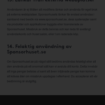
Användaren är ej tillåten att modifiera länkar och använda för eget bruk
på externa webbplatser. Sponsorhusets länkar får endast användas i
samband med besök via www.sponsorhuset.se, dess systersajter samt
via produkter och applikationer byggda eller licensierade av
Sponsorhuset. Missbruk av detta beivras och kan leda till avstängt
användarkonto och fruset saldo, eller t om raderade köp.
14. Felaktig användning av
Sponsorhuset.se
Om Sponsorhuset.se på något sätt bedöms användas felaktigt eller att
den används på ett onormalt sätt kan vi avsluta ditt konto. Detta innebär
att inga pengar betalas ut samt att även intjänade pengar kan komma
att krävas åter om missbruk uppdagas i efterhand. Du accepterar att vår
bedömning är slutgiltig.