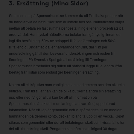
3. Ersättning (Mina Sidor)
Som medlem på Sponsorhuset.se kommer du att få tillbaka pengar när
du handlar via de nätbutiker som är listade hos oss. Nätbutikerna väljer
mellan att betala en fast summa per beställning eller en procentsats på
ordervärdet. Hur mycket nätbutikerna betalar framgår tydligt innan du
lagt din beställning. 50% av beloppet tillfaller föreningen och 50%
tillfaller dig. Undantag gäller närvarande för Cint, där 1 kr per
undersökning går till den besvarar undersökningen och resten till
föreningen. På Svenska Spel går all ersättning till föreningen.
Sponsorhuset förbehåller sig rätten att närhelst lägga till eller dra ifrån
företag från listan som endast ger föreningen ersättning.
Notera att ett köp sker som vanligt mellan medlemmen och den aktuella
butiken. Från tid till annan kan de olika butikerna ändra sin ersättning
upp eller ned. Vi gör allt vi kan för att all information på
Sponsorhuset.se är aktuell men tar inget ansvar för ej uppdaterad
information. När ett köp är genomfört och vi spårat detta till en medlem
hamnar den på dennes konto, det kan ibland ta upp till en vecka. Köpet
räknas som genomfört efter det att betalningen skett och i vissa fall efter
det att utcheckning skett. Pengarna kan hämtas ut tidigast 30 dagar