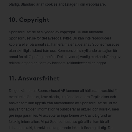
ofarlig. Standard är att cookies är påslagen i din webbläsare.
10. Copyright
Sponsorhuset.se är skyddad av copyright. Du kan använda
Sponsorhuset.se för det avsedda syftet. Du kan inte reproducera,
kopiera eller på annat sätt hantera material/delar av Sponsorhuset.se
utan skriftligt tillstånd från oss. Kommersiellt utnyttjande av sajten för
annat än att få poäng anmäls. Detta avser ej vanlig marknadsföring av
reklamkampanjer i form av banners, reklamtexter eller loggor.
11. Ansvarsfrihet
Du godkänner att Sponsorhuset AB kommer att hållas ansvarslöst för
eventuella förluster, krav, skada, utgifter eller andra förpliktelser och
ansvar som kan uppstå från användande av Sponsorhuset.se. Vi tar
ansvar för att den information vi publicerar är aktuell och korrekt, men
ger inga garantier. Vi accepterar inga former av krav på grund av
felaktig information. Vi på Sponsorhuset.se gör allt vi kan för att
tillhanda exakt, korrekt och fungerande teknisk lösning till dig. Du