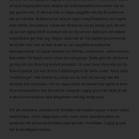
ett spårningssystem som skapar ett unikt transaktionsnummer när du
går genom oss. Vi lämnar inte ut några uppgifter om dig till butikerna
när du handlar. Butikerna har alla sin egen integritetspolicy och lagrar
data utifrån sina behov. I vissa fall länkas du via en tredje part, de kan
då se och lagra ditt IP-nummer och en del annan data som din dators
webbläsare ger ifrån sig. Någon data mer än transaktionsnummret får
de ej från oss men de kan ta del av de uppgifterna butikerna
återrapporterar. Vi lagrar detaljer om ditt köp, ordervärde, ordernummer,
tidpunkten för köpet samt i vissa fall varugrupp. Detta görs för att kunna
ge dig och din förening korrekt provision. Vi visar även dina köp på din
föreningssida. Du kan ändra inställningarna för detta under ”Mina sidor
-Inställningar”. Här ändrar du också om du inte vill ha mejl där ditt
senaste köp redovisas. Om du rapporterar ett saknat köp lagrar vi även
dina kommentarer tills ärendet är avklarat. Laglig grund för detta är att
vi ska kunna fullgöra våra åtaganden mot dig enligt avtal.
För att utvärdera, utveckla och förbättra vårt system lagrar vi även vilken
webbläsare, vilken slags dator eller mobil samt operativsystem du
använder för att kunna förbättra våra tjänster i framtiden. Laglig grund
här är berättigat intresse.