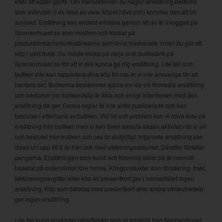
efter att köpet gjorts. Om transaktionen av någon anledning bedöms
som avbruten (t ex retur av vara, köpet hävs mm) kommer den att bli
avvisad. Ersättning kan endast erhållas genom att du är inloggad på
Sponsorhuset.se som medlem och klickar på
produktlänkarna/butikslänkarna som finns markerade innan du gör ett
köp i vald butik. Du måste klicka på varje unik butikslänk på
Sponsorhuset.se för att vi ska kunna ge dig ersättning. I de fall som
butiker inte kan rapportera dina köp till oss är vi inte ansvariga för att
hantera det. Butikerna bestämmer själva om de vill förmedla ersättning
och bedömer om trafiken/köp är äkta och enligt intentionen med den
ersättning de ger. Dessa regler är inte alltid publicerade och kan
beslutas i efterhand av butiken. Vid fel och problem kan vi driva krav på
ersättning från butiken men vi kan även avsluta sådan aktivitet när vi vill
och beslutet från butiken och oss är slutgiltigt. Intjänade ersättning kan
lösas ut i upp till 2 år från och med utdelningsdatumet. Därefter förfaller
pengarna. Ersättningen som kund och förening delar på är normalt
baserat på ordervärdet före moms. Kringprodukter som försäkring, frakt,
faktureringsavgifter eller köp av presentkort ger i normalfallet ingen
ersättning. Köp som betalas med presentkort eller andra värdecheckar
ger ingen ersättning.
I de fall kund använder rabattkoder som ej erhållits från Sponsorhuset