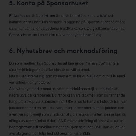
5. Konto på Sponsorhuset
Ett konto som är inaktivt mer än ett år betraktas som avslutat och
kommer att tas bort. Din senaste inloggning på Sponsorhuset.se är det
datum används för att bedöma inaktiva konton. Du godkänner även att
Sponsorhuset.se kan skicka relevanta nyhetsbrev till dig.
6. Nyhetsbrev och marknadsföring
Du som medlem hos Sponsorhuset kan under "mina sidor" hantera
dina inställningar och vilka utskick du vill ta emot.
När du registrerar dig som ny medlem så får du välja om du vill ta emot
vårt allmänna nyhetsbrev.
Alla våra nya medlemmar får våra introduktionsmejl som består av
några utvalda kampanjer. Du får också våra tackmejl som du får när du
har gjort ett köp via Sponsorhuset. Utöver detta har vi ett utskick från vår
julkalender med en ny lucka varje dag i december fram till julafton och
även våra prio-mejl som vi skickar ut vid enstaka tillfällen, dessa kan du
stänga av under "mina sidor". SMS-marknadsföring skickar vi ut om du
har registrerat ditt mobilnummer hos Sponsorhuset. SMS kan du enkelt
avsluta genom att följa instruktionerna i våra SMS.