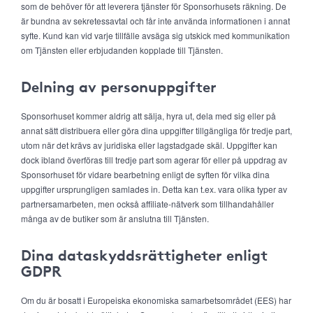
som de behöver för att leverera tjänster för Sponsorhusets räkning. De
är bundna av sekretessavtal och får inte använda informationen i annat
syfte. Kund kan vid varje tillfälle avsäga sig utskick med kommunikation
om Tjänsten eller erbjudanden kopplade till Tjänsten.
Delning av personuppgifter
Sponsorhuset kommer aldrig att sälja, hyra ut, dela med sig eller på
annat sätt distribuera eller göra dina uppgifter tillgängliga för tredje part,
utom när det krävs av juridiska eller lagstadgade skäl. Uppgifter kan
dock ibland överföras till tredje part som agerar för eller på uppdrag av
Sponsorhuset för vidare bearbetning enligt de syften för vilka dina
uppgifter ursprungligen samlades in. Detta kan t.ex. vara olika typer av
partnersamarbeten, men också affiliate-nätverk som tillhandahåller
många av de butiker som är anslutna till Tjänsten.
Dina dataskyddsrättigheter enligt
GDPR
Om du är bosatt i Europeiska ekonomiska samarbetsområdet (EES) har