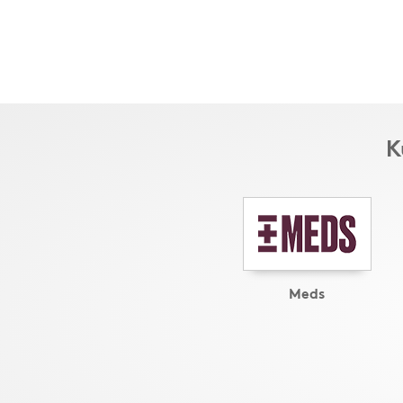
K
Meds