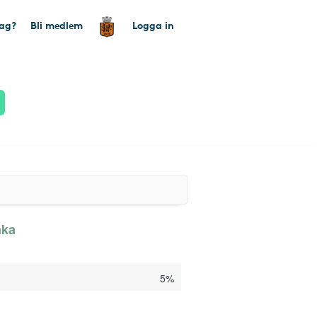
tag?
Bli medlem
Logga in
aka
5%