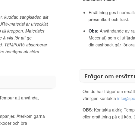
Ersättning ges i normalf
r, kuddar, sängkläder, allt
presentkort och frakt.
R®-material är utvecklat
till kroppen. Materialet
Obs:
Användande av raba
& vikt för att ge
Mecenat) som ej utfärdat
töd. TEMPUR® absorberar
din cashback går förlora
ndre benägna att störa
Frågor om ersätt
r
Om du har frågor om ersätt
l Tempur att använda,
vänligen kontakta
info@spo
OBS
: Kontakta aldrig Temp
ampanjer. Återkom gärna
eller ersättning på ett köp
ttkoder och bra