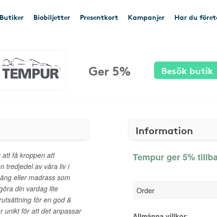
Butiker
Biobiljetter
Presentkort
Kampanjer
Har du före
Ger 5%
Besök butik
Information
att få kroppen att
Tempur ger 5% tillb
n tredjedel av våra liv i
n säng eller madrass som
göra din vardag lite
Order
örutsättning för en god &
nikt för att det anpassar
Allmänna villkor
: