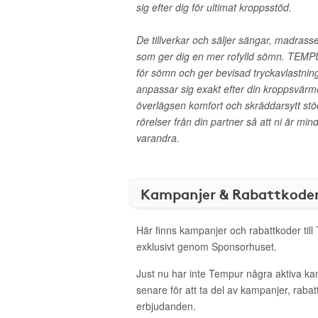
sig efter dig för ultimat kroppsstöd.
De tillverkar och säljer sängar, madrasse
som ger dig en mer rofylld sömn. TEMPU
för sömn och ger bevisad tryckavlastning 
anpassar sig exakt efter din kroppsvärme 
överlägsen komfort och skräddarsytt s
rörelser från din partner så att ni är mi
varandra.
Kampanjer & Rabattkode
Här finns kampanjer och rabattkoder til
exklusivt genom Sponsorhuset.
Just nu har inte Tempur några aktiva k
senare för att ta del av kampanjer, raba
erbjudanden.