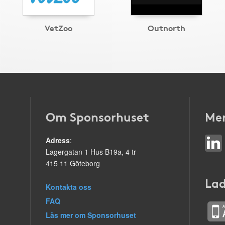
VetZoo
Outnorth
Om Sponsorhuset
Mer
Adress
:
Lagergatan 1 Hus B19a, 4 tr
415 11 Göteborg
Lad
Kontakta oss
FAQ
Läs mer om Sponsorhuset