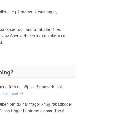
allet inte på moms, försäkringar,
ttkoder och andra rabatter (t ex
s av Sponsorhuset kan resultera i att
d.
ning?
ning från ett köp via Sponsorhuset,
nsorhuset.se
utiken om du har frågor kring rabattkoder
. Dessa frågor hanteras av oss. Tack!