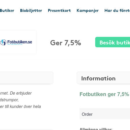
Butiker
Biobiljetter
Presentkort
Kampanjer
Har du före
Ger 7,5%
Besök buti
Information
ernet. De erbjuder
Fotbutiken ger 7,5% 
dstrumpor,
er till kunder över hela
Order
Allmänna villkor
: