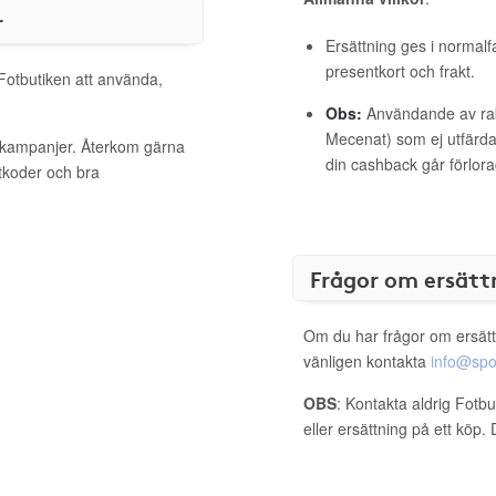
r
Ersättning ges i normalf
presentkort och frakt.
 Fotbutiken att använda,
Obs:
Användande av raba
Mecenat) som ej utfärdat
a kampanjer. Återkom gärna
din cashback går förlora
ttkoder och bra
Frågor om ersätt
Om du har frågor om ersätt
vänligen kontakta
info@spo
OBS
: Kontakta aldrig Fotb
eller ersättning på ett köp