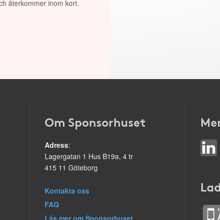
 och återkommer inom kort.
Om Sponsorhuset
Mer
Adress
:
Lagergatan 1 Hus B19a, 4 tr
415 11 Göteborg
Lad
Kontakta oss
FAQ
Läs mer om Sponsorhuset