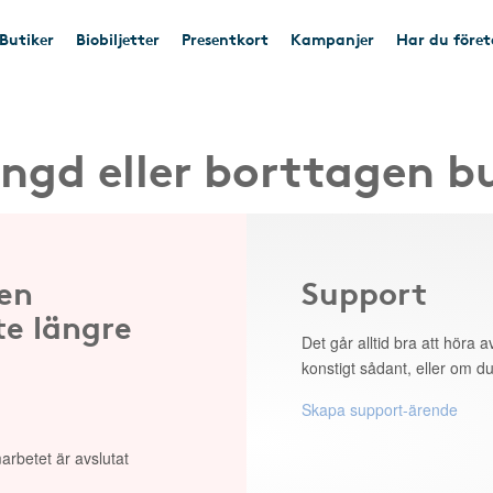
Butiker
Biobiljetter
Presentkort
Kampanjer
Har du före
ngd eller borttagen b
 en
Support
te längre
Det går alltid bra att höra av
konstigt sådant, eller om du
Skapa support-ärende
arbetet är avslutat