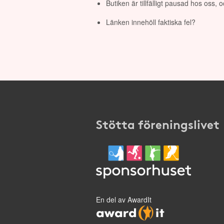
Butiken är tillfälligt pausad hos oss,
Länken innehöll faktiska fel?
Stötta föreningslivet
En del av AwardIt