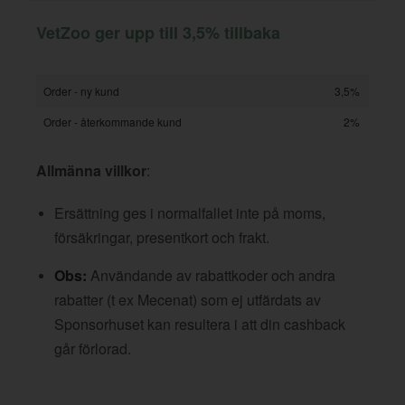
VetZoo ger upp till 3,5% tillbaka
Order - ny kund
3,5%
Order - återkommande kund
2%
Allmänna villkor
:
Ersättning ges i normalfallet inte på moms,
försäkringar, presentkort och frakt.
Obs:
Användande av rabattkoder och andra
rabatter (t ex Mecenat) som ej utfärdats av
Sponsorhuset kan resultera i att din cashback
går förlorad.