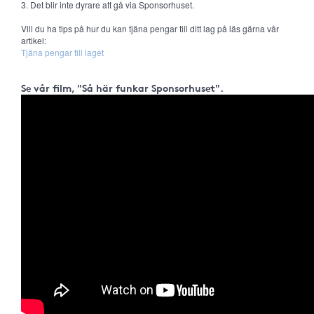
3. Det blir inte dyrare att gå via Sponsorhuset.
Vill du ha tips på hur du kan tjäna pengar till ditt lag på läs gärna vår
artikel:
Tjäna pengar till laget
Se vår film, "Så här funkar Sponsorhuset".