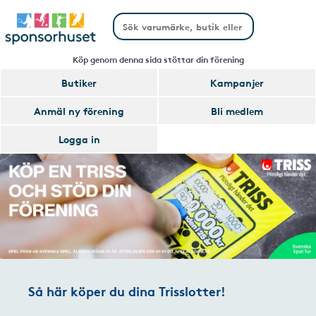
Köp genom denna sida stöttar din förening
Butiker
Kampanjer
Anmäl ny förening
Bli medlem
Logga in
Så här köper du dina Trisslotter!