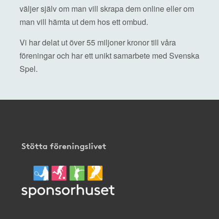
väljer själv om man vill skrapa dem online eller om
man vill hämta ut dem hos ett ombud.
Vi har delat ut över 55 miljoner kronor till våra
föreningar och har ett unikt samarbete med Svenska
Spel.
Stötta föreningslivet