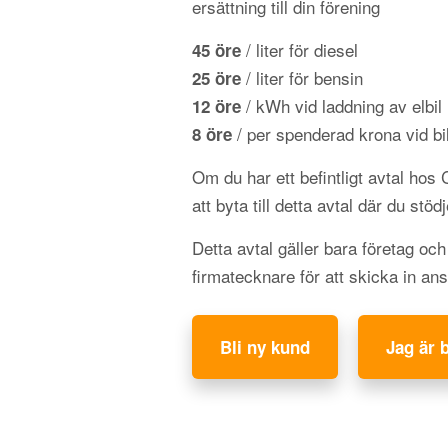
ersättning till din förening
/ liter för diesel
45 öre
/ liter för bensin
25 öre
/ kWh vid laddning av elbil
12 öre
/ per spenderad krona vid bil
8 öre
Om du har ett befintligt avtal hos
att byta till detta avtal där du stöd
Detta avtal gäller bara företag oc
firmatecknare för att skicka in an
Bli ny kund
Jag är 