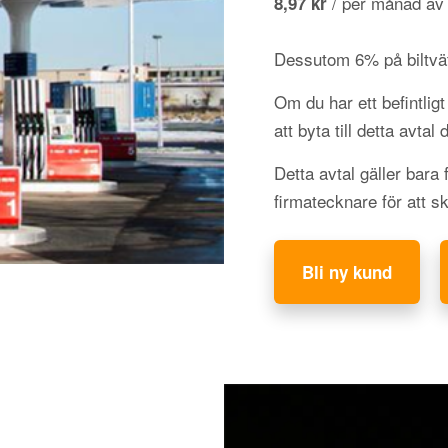
/ per månad av
8,97 kr
Dessutom 6% på biltvä
Om du har ett befintli
att byta till detta avtal
Detta avtal gäller bara
firmatecknare för att s
Bli ny kund