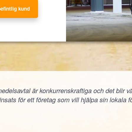
befintlig kund
elsavtal är konkurrenskraftiga och det blir väld
nsats för ett företag som vill hjälpa sin lokala f