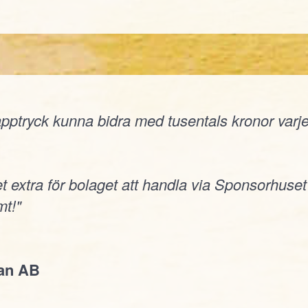
ptryck kunna bidra med tusentals kronor varje å
t extra för bolaget att handla via Sponsorhuset
t!"
jan AB