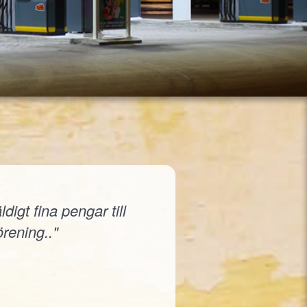
igt fina pengar till
örening.."