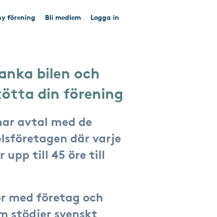
y förening
Bli medlem
Logga in
anka bilen och
tötta din förening
har avtal med de
lsföretagen där varje
 upp till 45 öre till
r med företag och
om stödjer svenskt