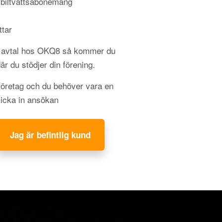
 biltvättsabonemang
ttar
gt avtal hos OKQ8 så kommer du
 där du stödjer din förening.
 företag och du behöver vara en
kicka in ansökan
Jag är befintlig kund