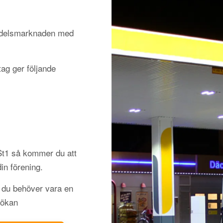
medelsmarknaden med
ag ger följande
 St1 så kommer du att
din förening.
h du behöver vara en
sökan