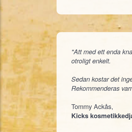
"Att med ett enda knap
otroligt enkelt.
Sedan kostar det inge
Rekommenderas varm
Tommy Ackås,
Kicks kosmetikked