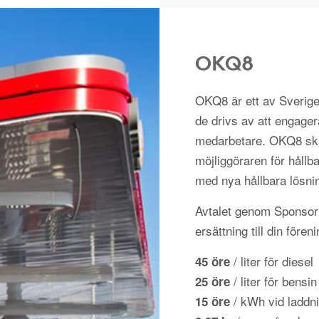
OKQ8
OKQ8 är ett av Sverige
de drivs av att engager
medarbetare. OKQ8 ska
möjliggöraren för hållba
med nya hållbara lösni
Avtalet genom Sponsorh
ersättning till din fören
/ liter för diesel
45 öre
/ liter för bensin
25 öre
/ kWh vid laddni
15 öre