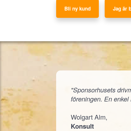
Bli ny kund
Jag är 
"Sponsorhusets drivmed
föreningen. En enkel i
Wolgart Alm,
Konsult