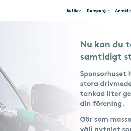
Butiker
Kampanjer
Anmäl n
Nu kan du t
samtidigt s
Sponsorhuset 
stora drivmede
tankad liter ger
din förening.
Gör som masso
välj avtalet s