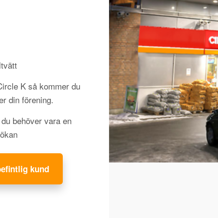
tvätt
 Circle K så kommer du
jer din förening.
h du behöver vara en
sökan
befintlig kund