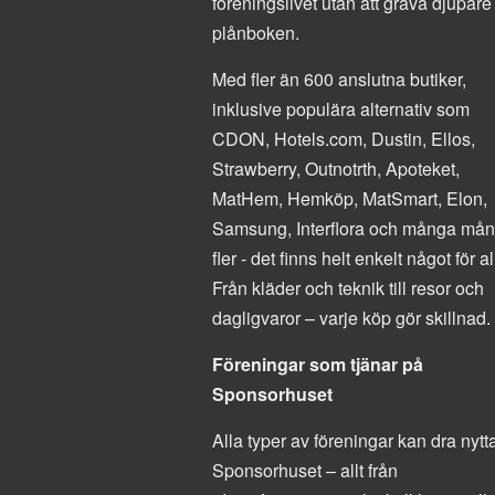
föreningslivet utan att gräva djupare 
plånboken.
Med fler än 600 anslutna butiker,
inklusive populära alternativ som
CDON, Hotels.com, Dustin, Ellos,
Strawberry, Outnotrth, Apoteket,
MatHem, Hemköp, MatSmart, Elon,
Samsung, Interflora och många må
fler - det finns helt enkelt något för al
Från kläder och teknik till resor och
dagligvaror – varje köp gör skillnad.
Föreningar som tjänar på
Sponsorhuset
Alla typer av föreningar kan dra nytt
Sponsorhuset – allt från