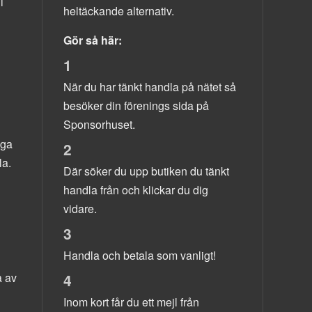
i
heltäckande alternativ.
Gör så här:
1
När du har tänkt handla på nätet så
besöker din förenings sida på
Sponsorhuset.
nga
2
la.
Där söker du upp butiken du tänkt
handla från och klickar du dig
vidare.
3
Handla och betala som vanligt!
a av
4
Inom kort får du ett mejl från