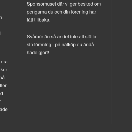
Sponsorhuset där vi ger besked om
pengarna du och din förening har
h
fått tillbaka.
ll
Svårare än så är det inte att stötta
sin förening - på nätköp du ändå
hade gjort!
 era
akor
 på
ler
ed
r
hade