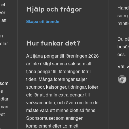
 och
Hjälp och frågor
Handl
ver
som g
 att
Skapa ett ärende
minif
in
Du på
Hur funkar det?
dlar
besök
oss.
Att tjäna pengar till föreningen 2026
är inte riktigt samma sak som att
Välj w
tjäna pengar till föreningen förr i
tiden. Många föreningar säljer
m som
strumpor, kalsonger, tidningar, lotter
es
etc för att dra in extra pengar till
ndlar
verksamheten, och även om inte det
mman
måste vara ett minne blott så finns
Det
Sponsorhuset som antingen
komplement eller t.o.m ett