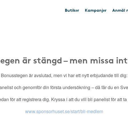
Butiker
Kampanjer
Anmäl n
egen är stängd – men missa int
Bonusstegen är avslutad, men vi har ett nytt erbjudande till dig:
nelist och genomför din första undersökning – då får du en Sveri
an för att registrera dig. Kryssa i att du vill bli panelist för att t
www.sponsorhuset.se/start/bli-medlem