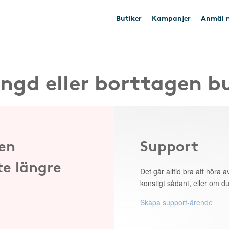
Butiker
Kampanjer
Anmäl n
ngd eller borttagen b
 en
Support
te längre
Det går alltid bra att höra av
konstigt sådant, eller om du
Skapa support-ärende