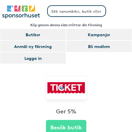
Köp genom denna sida stöttar din förening
Butiker
Kampanjer
Anmäl ny förening
Bli medlem
Logga in
Ger 5%
Besök butik