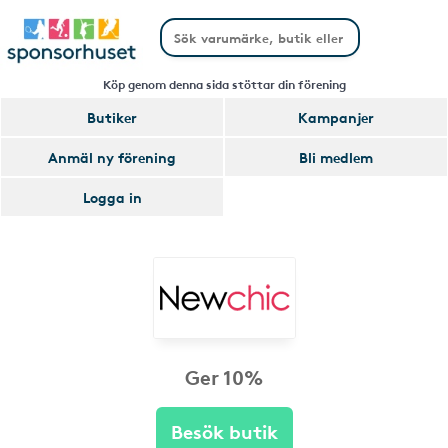
Köp genom denna sida stöttar din förening
Butiker
Kampanjer
Anmäl ny förening
Bli medlem
Logga in
Ger 10%
Besök butik