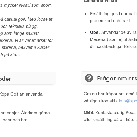
Allmänna villkor
:
ka mycket livsstil som sport.
Ersättning ges i normalf
å casual golf. Med loose fit
presentkort och frakt.
 och tekniska plagg,
Obs:
Användande av raba
upp som länge saknat
Mecenat) som ej utfärdat
fmärkena. Vi är varumärket för
din cashback går förlora
a stilrena, bekväma kläder
ch på stan.
Frågor om er
oder
Om du har frågor om ersätt
 Kopa Golf att använda,
vänligen kontakta
info@spo
OBS
: Kontakta aldrig Kopa
 kampanjer. Återkom gärna
eller ersättning på ett köp
ttkoder och bra