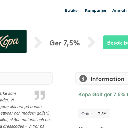
Butiker
Kampanjer
Anmäl n
Ger 7,5%
Besök b
Information
märke som
Kopa Golf ger 7,5% t
äder. Vi
gerar lika bra på banan
etwear och modern golfstil.
Order
7,5%
itet, sköna material och en
a dresscodes – vi tror på