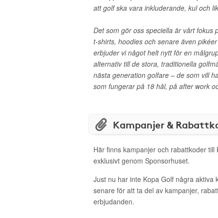
att golf ska vara inkluderande, kul och li
Det som gör oss speciella är vårt fokus p
t-shirts, hoodies och senare även pikéer
erbjuder vi något helt nytt för en målgr
alternativ till de stora, traditionella gol
nästa generation golfare – de som vill h
som fungerar på 18 hål, på after work o
Kampanjer & Rabattk
Här finns kampanjer och rabattkoder till
exklusivt genom Sponsorhuset.
Just nu har inte Kopa Golf några aktiva
senare för att ta del av kampanjer, raba
erbjudanden.