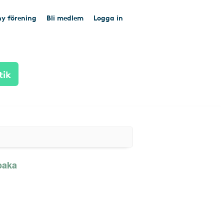
y förening
Bli medlem
Logga in
tik
baka