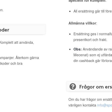
Speciellt för Komplett
:
en.
All ersättning går till fö
Allmänna villkor
:
oder
Ersättning ges i normalf
presentkort och frakt.
 Komplett att använda,
Obs:
Användande av raba
Mecenat) som ej utfärdat
kampanjer. Återkom gärna
din cashback går förlora
ttkoder och bra
Frågor om er
Om du har frågor om ersätt
vänligen kontakta
info@spo