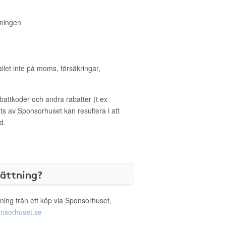
reningen
allet inte på moms, försäkringar,
ttkoder och andra rabatter (t ex
s av Sponsorhuset kan resultera i att
d.
sättning?
ning från ett köp via Sponsorhuset,
nsorhuset.se