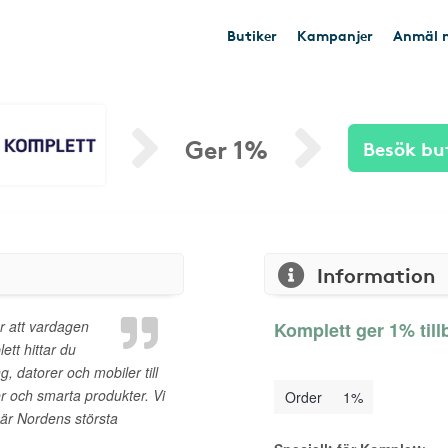
Butiker
Kampanjer
Anmäl n
Ger 1%
Besök bu
Information
er att vardagen
Komplett ger 1% till
ett hittar du
g, datorer och mobiler till
er och smarta produkter. Vi
Order
1%
 är Nordens största