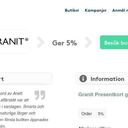
Butiker
Kampanjer
Anmäl n
Ger 5%
Besök bu
rt
Information
ord av Anett
Granit Presentkort g
ffärsidé var att
de i vardagen. Smarta och
naturliga färger och
Order
5%
Den första butiken öppnades
olm.