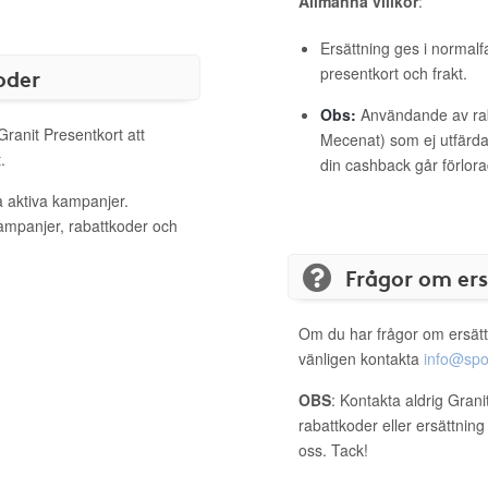
Allmänna villkor
:
Ersättning ges i normalf
oder
presentkort och frakt.
Obs:
Användande av raba
Granit Presentkort att
Mecenat) som ej utfärdat
.
din cashback går förlora
a aktiva kampanjer.
kampanjer, rabattkoder och
Frågor om er
Om du har frågor om ersätt
vänligen kontakta
info@spo
OBS
: Kontakta aldrig Grani
rabattkoder eller ersättnin
oss. Tack!