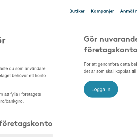
Butiker
Kampanjer
Anmäl n
ör
Gör nuvarande
företagskont
För att genomföra detta be
 måste du som användare
det är som skall kopplas till
retaget behöver ett konto
Logga in
att fylla i företagets
ro/bankgiro.
 företagskonto