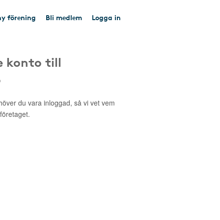
y förening
Bli medlem
Logga in
 konto till
o
höver du vara inloggad, så vi vet vem
 företaget.