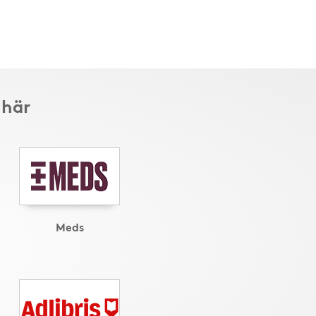
 här
Meds