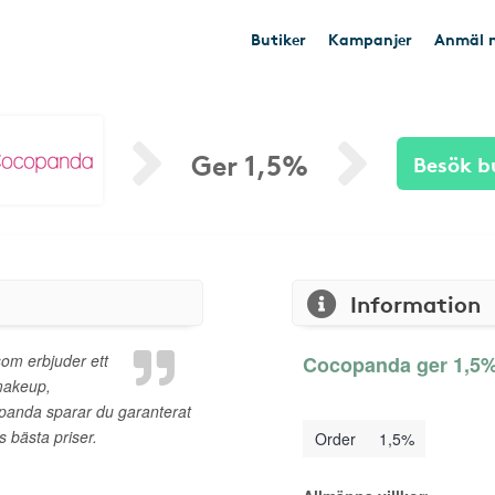
Butiker
Kampanjer
Anmäl n
Ger 1,5%
Besök b
Information
om erbjuder ett
Cocopanda ger 1,5% 
makeup,
panda sparar du garanterat
 bästa priser.
Order
1,5%