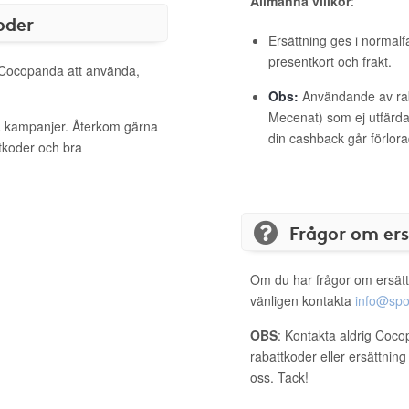
Allmänna villkor
:
oder
Ersättning ges i normalf
presentkort och frakt.
l Cocopanda att använda,
Obs:
Användande av raba
Mecenat) som ej utfärdat
a kampanjer. Återkom gärna
din cashback går förlora
ttkoder och bra
Frågor om er
Om du har frågor om ersätt
vänligen kontakta
info@spo
OBS
: Kontakta aldrig Coco
rabattkoder eller ersättnin
oss. Tack!