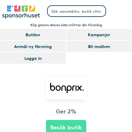
Köp genom denna sida stöttar din förening
Butiker
Kampanjer
Anmäl ny förening
Bli medlem
Logga in
Ger 2%
Besök butik