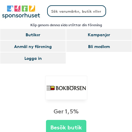
Köp genom denna sida stöttar din förening
Butiker
Kampanjer
Anmäl ny förening
Bli medlem
Logga in
Ger 1,5%
Besök butik