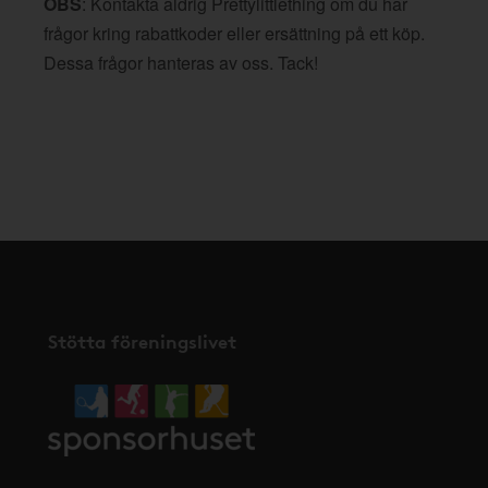
OBS
: Kontakta aldrig Prettylittlething om du har
frågor kring rabattkoder eller ersättning på ett köp.
Dessa frågor hanteras av oss. Tack!
Stötta föreningslivet