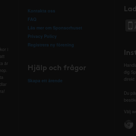
Lad
Kontakta oss
FAQ
Läs mer om Sponsorhuset
Privacy Policy
Registrera ny förening
kor i
Ins
att
ta är
Hjälp och frågor
Handla
hop.
dig Sp
ta
direkt
Skapa ett ärende
dlar
ra!
Du på
besöke
Välj w