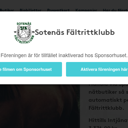
Butiker
Biobiljetter
Presentkort
Kampanjer
Har du före
Sotenäs Fältrittklubb
Bli medlem 
och Sotenä
Fältrittklu
Föreningen är för tillfället inaktiverad hos Sponsorhuset.
tillbaka på
nätköp
e filmen om Sponsorhuset
Aktivera föreningen här
Handla via Sp
nätbutiker så 
automatiskt pe
Fältrittklubb.
Hittills Intjäna
3 376,00 kr