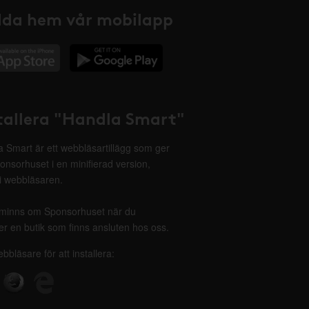
da hem vår mobilapp
tallera "Handla Smart"
 Smart är ett webbläsartillägg som ger
onsorhuset i en minifierad version,
 i webbläsaren.
minns om Sponsorhuset när du
r en butik som finns ansluten hos oss.
ebbläsare för att installera: