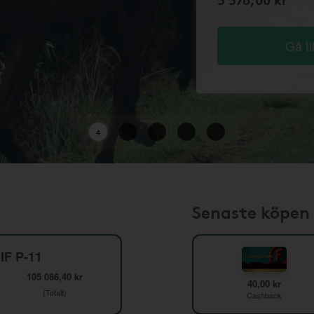
Gå ti
2
Senaste köpen
IF P-11
105 086,40 kr
40,00 kr
(Totalt)
Cashback