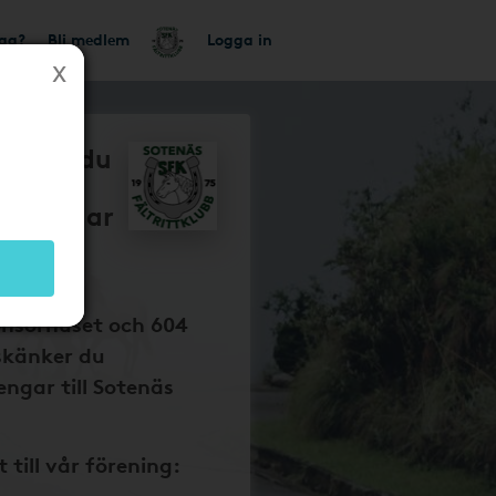
tag?
Bli medlem
Logga in
så får du
s
bb pengar
 dina
onsorhuset och 604
skänker du
ngar till Sotenäs
t till vår förening: