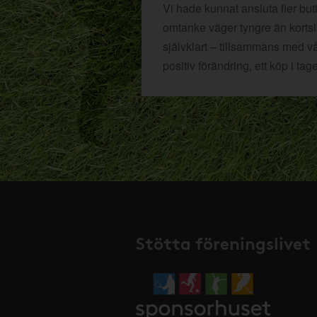
Vi hade kunnat ansluta fler bu
omtanke väger tyngre än kortsikt
självklart – tillsammans med v
positiv förändring, ett köp i tage
Stötta föreningslivet