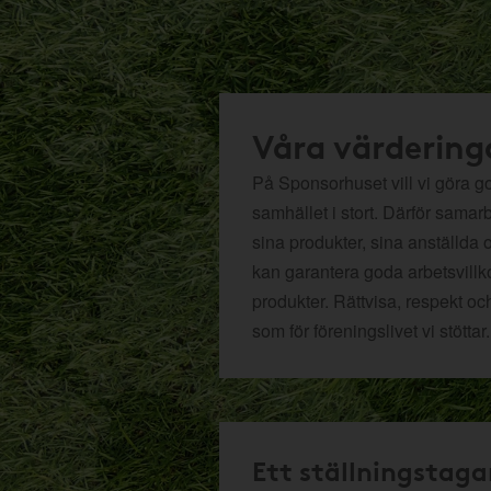
Våra värdering
På Sponsorhuset vill vi göra got
samhället i stort. Därför samar
sina produkter, sina anställda 
kan garantera goda arbetsvillko
produkter. Rättvisa, respekt oc
som för föreningslivet vi stöttar.
Ett ställningstaga