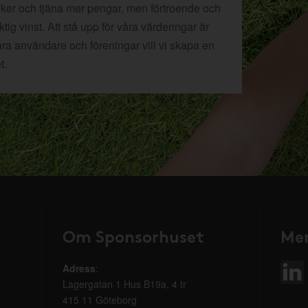
tiker och tjäna mer pengar, men förtroende och
ig vinst. Att stå upp för våra värderingar är
åra användare och föreningar vill vi skapa en
t.
Om Sponsorhuset
Mer
Adress
:
Lagergatan 1 Hus B19a, 4 tr
415 11 Göteborg