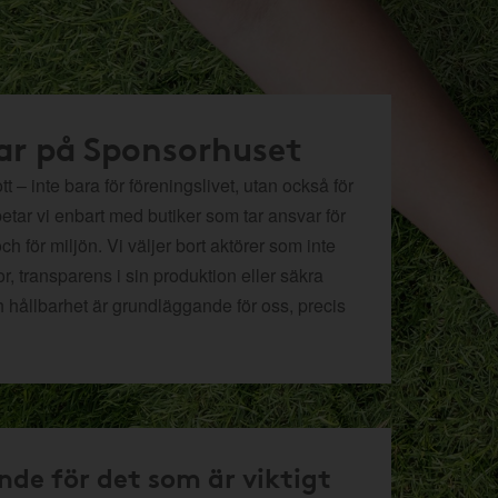
ar på Sponsorhuset
t – inte bara för föreningslivet, utan också för
betar vi enbart med butiker som tar ansvar för
och för miljön.
Vi väljer bort aktörer som inte
r, transparens i sin produktion eller säkra
h hållbarhet är grundläggande för oss, precis
nde för det som är viktigt