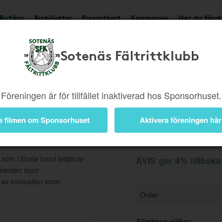
Butiker
Biobiljetter
Presentkort
Kampanjer
Har du före
Sotenäs Fältrittklubb
Ger 4%
Besök butik
Föreningen är för tillfället inaktiverad hos Sponsorhuset.
e filmen om Sponsorhuset
Aktivera föreningen här
Information
r som i första hand betjänar
AVIS ger 4% tillbaka
gmenten inom
 av innovation inom
Order
Allmänna villkor
: