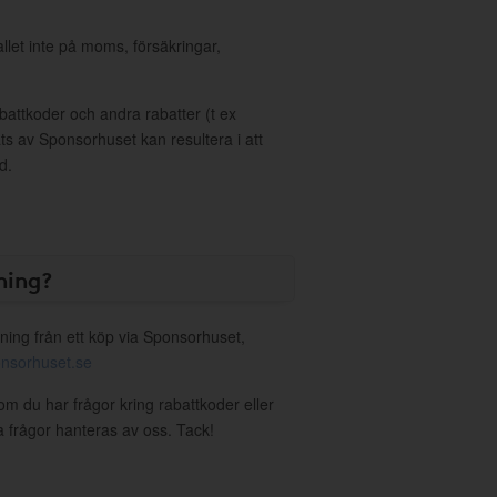
allet inte på moms, försäkringar,
ttkoder och andra rabatter (t ex
s av Sponsorhuset kan resultera i att
d.
ning?
ning från ett köp via Sponsorhuset,
nsorhuset.se
om du har frågor kring rabattkoder eller
a frågor hanteras av oss. Tack!