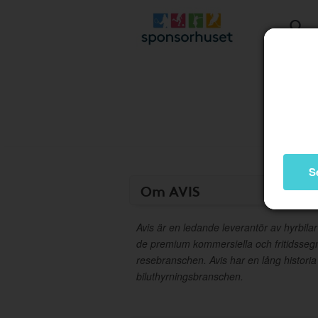
S
Om AVIS
Avis är en ledande leverantör av hyrbila
de premium kommersiella och fritidsse
resebranschen. Avis har en lång historia
biluthyrningsbranschen.