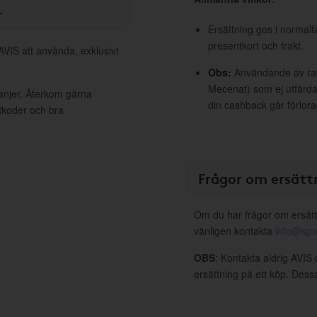
r
Ersättning ges i normalf
presentkort och frakt.
AVIS att använda, exklusivt
Obs:
Användande av raba
Mecenat) som ej utfärdat
anjer. Återkom gärna
din cashback går förlora
ttkoder och bra
Frågor om ersätt
Om du har frågor om ersätt
vänligen kontakta
info@spo
OBS
: Kontakta aldrig AVIS 
ersättning på ett köp. Dess