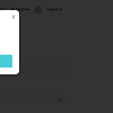
tag?
Bli medlem
Logga in
4%