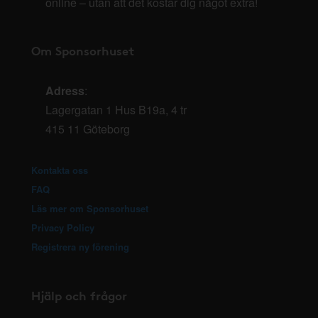
online – utan att det kostar dig något extra!
Om Sponsorhuset
Adress
:
Lagergatan 1 Hus B19a, 4 tr
415 11 Göteborg
Kontakta oss
FAQ
Läs mer om Sponsorhuset
Privacy Policy
Registrera ny förening
Hjälp och frågor