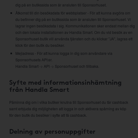
dig på en butikssida som är ansluten till Sponsorhuset.
Åtkomst till din besöksdata för webbplatser - För att kunna avgöra om
du befinner dig på en butikssida som är ansluten till Sponsorhuset. Vi
lagrar ingen besöksdata i sig. Kommunikationen sker endast mellan dig
och den lokala installationen av Handla Smart. Om du vid besök av en
Sponsorhuset-butik vill använda tjänsten och du klickar "JA", lagras ett
klick för den butik du besöker.
Mejladress - För att kunna logga in dig som användare via
Sponsorhusets API:er.
Handla Smart -> API -> Sponsorhuset och tillbaka.
Syfte med informationsinhämtning
från Handla Smart
Påminna dig om i vilka butiker knutna till Sponsorhuset du får cashback
samt erbjuda dig möjligheten att logga in och aktivera spårning av köp
för den butik du besöker i syfte att få cashback.
Delning av personuppgifter