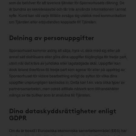
som de behöver för att leverera tjänster för Sponsorhusets räkning. De
är bundna av sekretessavtal och får inte använda informationen i annat
syfte. Kund kan vid varje tillfälle avsäga sig utskick med kommunikation
om Tjänsten eller erbjudanden kopplade till Tjänsten.
Delning av personuppgifter
Sponsorhuset kommer aldrig att sälja, hyra ut, dela med sig eller på
annat sätt distribuera eller göra dina uppgifter tillgängliga för tredje part,
utom när det krävs av juridiska eller lagstadgade skäl. Uppgifter kan
dock ibland överföras till tredje part som agerar för eller på uppdrag av
Sponsorhuset för vidare bearbetning enligt de syften för vilka dina
uppgifter ursprungligen samlades in. Detta kan t.ex. vara olika typer av
partnersamarbeten, men också affiliate-nätverk som tillhandahåller
många av de butiker som är anslutna till Tjänsten.
Dina dataskyddsrättigheter enligt
GDPR
Om du är bosatt i Europeiska ekonomiska samarbetsområdet (EES) har