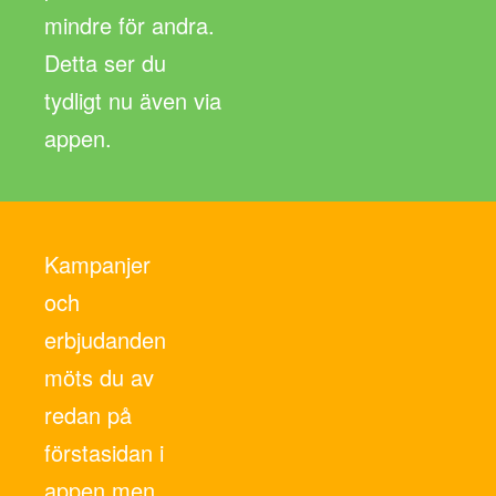
mindre för andra.
Detta ser du
tydligt nu även via
appen.
Kampanjer
och
erbjudanden
möts du av
redan på
förstasidan i
appen men