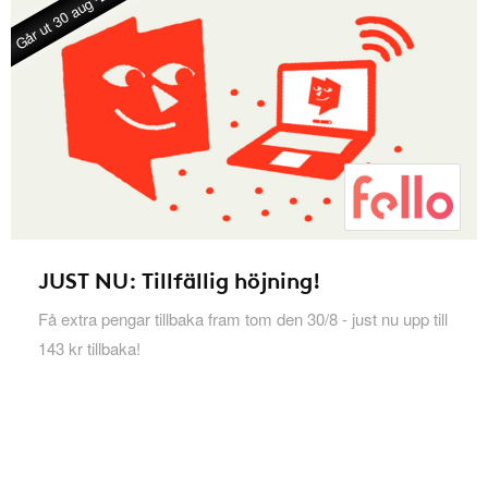
Går ut 30 aug -26
JUST NU: Tillfällig höjning!
Få extra pengar tillbaka fram tom den 30/8 - just nu upp till
143 kr tillbaka!