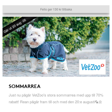
Fello ger 130 kr tillbaka
Går ut 20 aug -26
SOMMARREA
Just nu pågår VetZoo's stora sommarrea med upp till 70%
rabatt! Rean pågår fram till och med den 20:e augusti🦜🌼