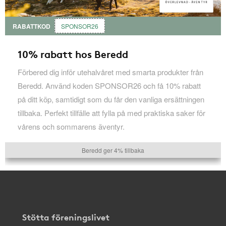
RABATTKOD
SPONSOR26
10% rabatt hos Beredd
Förbered dig inför utehalvåret med smarta produkter från
Beredd. Använd koden SPONSOR26 och få 10% rabatt
på ditt köp, samtidigt som du får den vanliga ersättningen
tillbaka. Perfekt tillfälle att fylla på med praktiska saker för
vårens och sommarens äventyr.
Beredd ger 4% tillbaka
Stötta föreningslivet