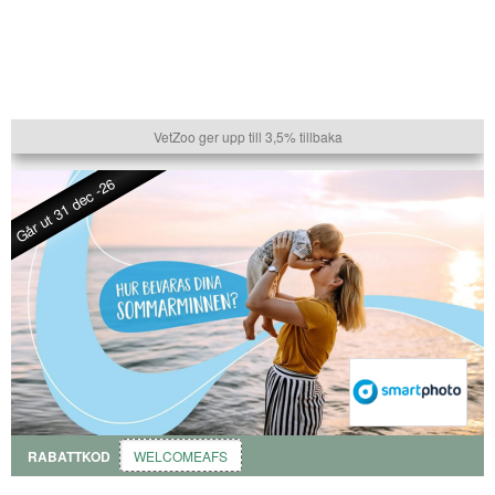
VetZoo ger upp till 3,5% tillbaka
Går ut 31 dec -26
RABATTKOD
WELCOMEAFS