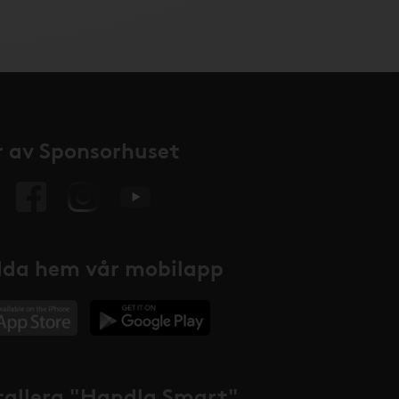
 av Sponsorhuset
da hem vår mobilapp
tallera "Handla Smart"