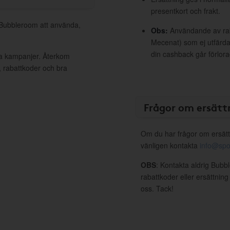
presentkort och frakt.
l Bubbleroom att använda,
Obs:
Användande av raba
Mecenat) som ej utfärdat
din cashback går förlora
va kampanjer. Återkom
, rabattkoder och bra
Frågor om ersätt
Om du har frågor om ersätt
vänligen kontakta
info@spo
OBS
: Kontakta aldrig Bubb
rabattkoder eller ersättnin
oss. Tack!