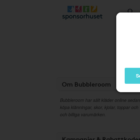
S
Om Bubbleroom
Bubbleroom har sålt kläder online sedan
köpa klänningar, skor, kjolar, toppar och
och billiga varumärken.
Kampanjer & Rabattkode