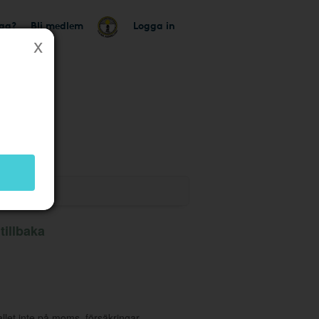
tag?
Bli medlem
Logga in
illbaka
allet inte på moms, försäkringar,