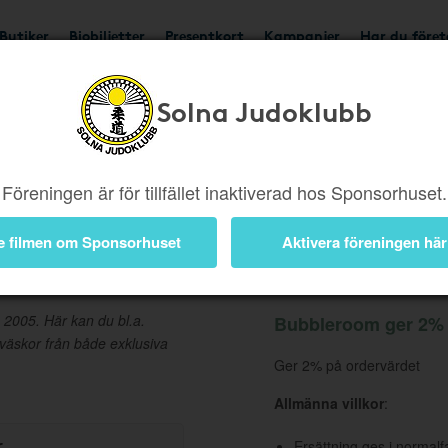
Butiker
Biobiljetter
Presentkort
Kampanjer
Har du före
Solna Judoklubb
Ger 2%
Besök butik
Föreningen är för tillfället inaktiverad hos Sponsorhuset.
e filmen om Sponsorhuset
Aktivera föreningen här
Information
 2005. Här kan du bl.a.
Bubbleroom ger 2% t
 väskor från både exklusiva
Ger 2% på ordervärdet
Allmänna villkor
:
r
Ersättning ges i normalf