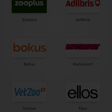
Zooplus
Adlibris
Bokus
Matsmart
VetZoo
Ellos