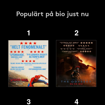
Populärt på bio just nu
1
2
3
4