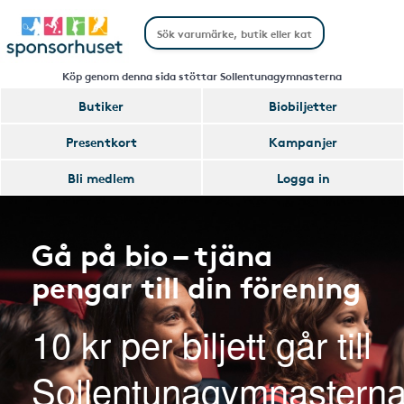
Köp genom denna sida stöttar Sollentunagymnasterna
Butiker
Biobiljetter
Presentkort
Kampanjer
Bli medlem
Logga in
Gå på bio – tjäna
pengar till din förening
10 kr per biljett går till
Sollentunagymnastern