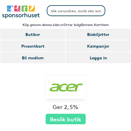
Köp genom denna sida stöttar Solgläntans Katthem
Butiker
Biobiljetter
Presentkort
Kampanjer
Bli medlem
Logga in
Ger 2,5%
Besök butik