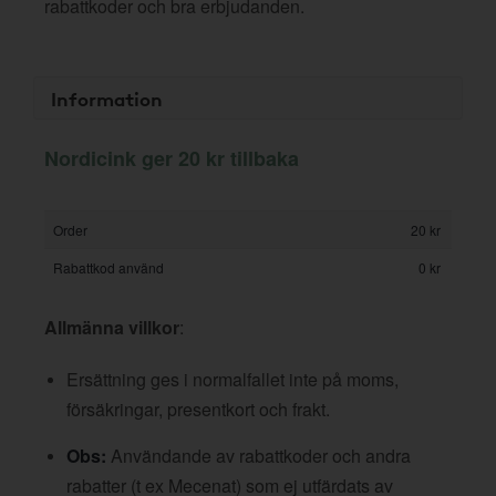
rabattkoder och bra erbjudanden.
Information
Nordicink ger 20 kr tillbaka
Order
20 kr
Rabattkod använd
0 kr
Allmänna villkor
:
Ersättning ges i normalfallet inte på moms,
försäkringar, presentkort och frakt.
Obs:
Användande av rabattkoder och andra
rabatter (t ex Mecenat) som ej utfärdats av