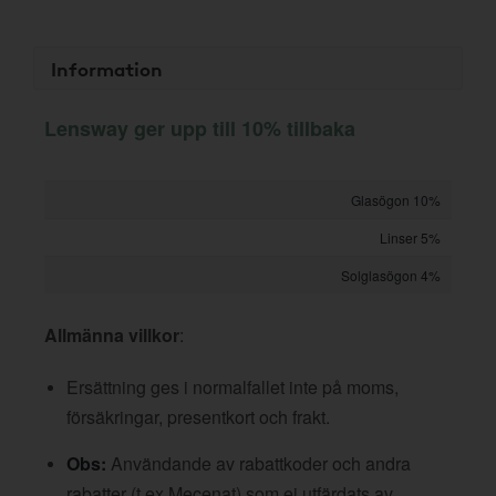
Information
Lensway ger upp till 10% tillbaka
Glasögon 10%
Linser 5%
Solglasögon 4%
Allmänna villkor
:
Ersättning ges i normalfallet inte på moms,
försäkringar, presentkort och frakt.
Obs:
Användande av rabattkoder och andra
rabatter (t ex Mecenat) som ej utfärdats av