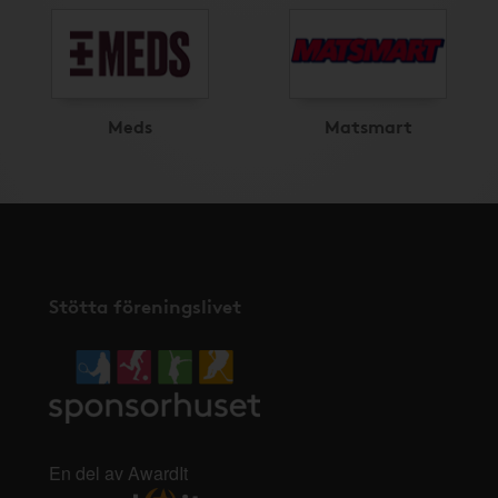
Meds
Matsmart
Stötta föreningslivet
En del av AwardIt