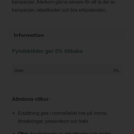
kampanjer. Återkom gärna senare för att ta del av
kampanjer, rabattkoder och bra erbjudanden.
Information
Fyndakläder ger 5% tillbaka
Order
5%
Allmänna villkor
:
Ersättning ges i normalfallet inte på moms,
försäkringar, presentkort och frakt.
Obs:
Användande av rabattkoder och andra