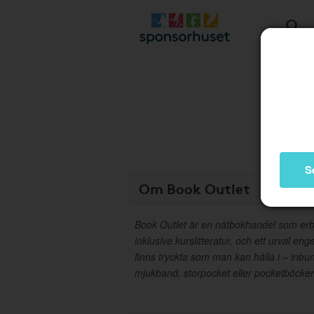
S
Om Book Outlet
Book Outlet är en nätbokhandel som erbj
inklusive kurslitteratur, och ett urval en
finns tryckta som man kan hålla i – in
mjukband, storpocket eller pocketböcker. 