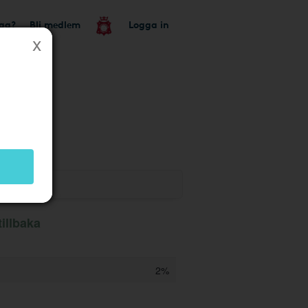
tag?
Bli medlem
Logga in
illbaka
2%