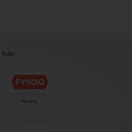
 här
Fyndiq