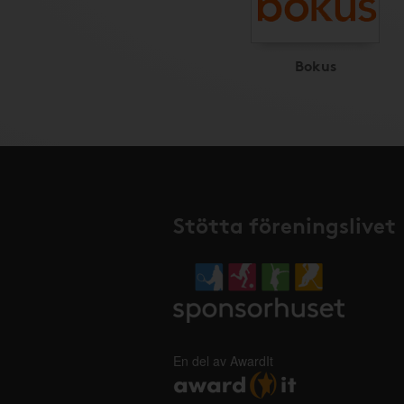
Bokus
Stötta föreningslivet
En del av AwardIt