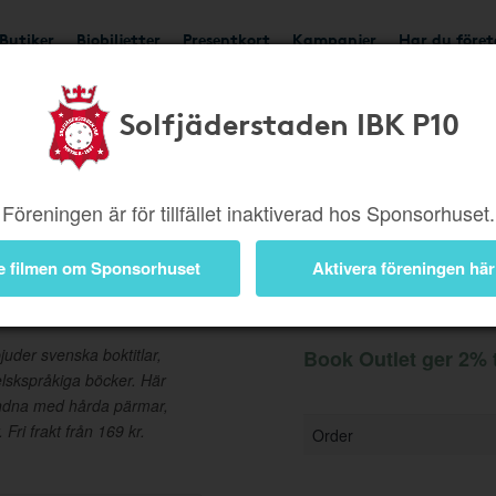
Butiker
Biobiljetter
Presentkort
Kampanjer
Har du före
Solfjäderstaden IBK P10
Ger 2%
Besök butik
Föreningen är för tillfället inaktiverad hos Sponsorhuset.
e filmen om Sponsorhuset
Aktivera föreningen här
Information
uder svenska boktitlar,
Book Outlet ger 2% t
gelskspråkiga böcker. Här
bundna med hårda pärmar,
Fri frakt från 169 kr.
Order