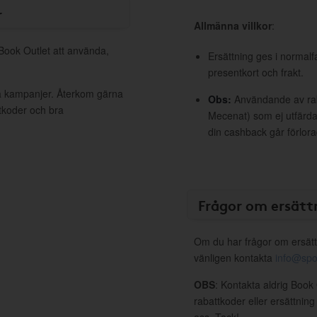
r
Allmänna villkor
:
 Book Outlet att använda,
Ersättning ges i normalf
presentkort och frakt.
va kampanjer. Återkom gärna
Obs:
Användande av raba
ttkoder och bra
Mecenat) som ej utfärdat
din cashback går förlora
Frågor om ersätt
Om du har frågor om ersätt
vänligen kontakta
info@spo
OBS
: Kontakta aldrig Book
rabattkoder eller ersättnin