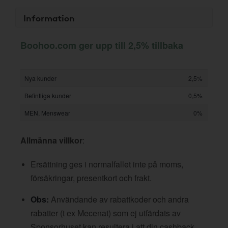
Information
Boohoo.com ger upp till 2,5% tillbaka
Nya kunder
2,5%
Befintliga kunder
0,5%
MEN, Menswear
0%
Allmänna villkor
:
Ersättning ges i normalfallet inte på moms,
försäkringar, presentkort och frakt.
Obs:
Användande av rabattkoder och andra
rabatter (t ex Mecenat) som ej utfärdats av
Sponsorhuset kan resultera i att din cashback