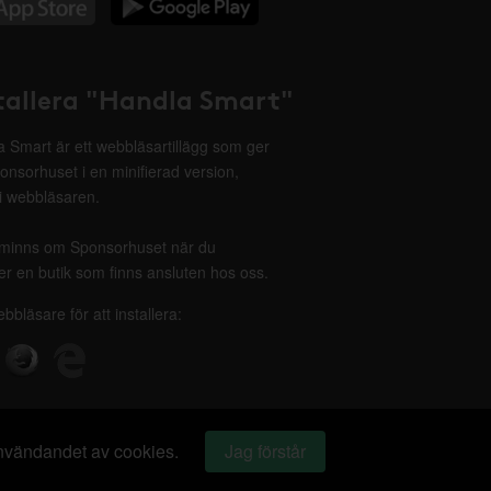
tallera "Handla Smart"
 Smart är ett webbläsartillägg som ger
onsorhuset i en minifierad version,
 i webbläsaren.
minns om Sponsorhuset när du
r en butik som finns ansluten hos oss.
ebbläsare för att installera:
 användandet av cookies.
Jag förstår