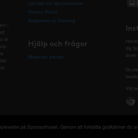
Läs mer om Sponsorhuset
Privacy Policy
Registrera ny förening
kor i
Ins
att
ta är
Hjälp och frågor
Handla
hop.
dig Sp
ta
direkt
Skapa ett ärende
dlar
ra!
Du på
besöke
Välj w
 upplevelse på Sponsorhuset. Genom att fortsätta godkänner du