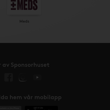
Meds
 av Sponsorhuset
da hem vår mobilapp