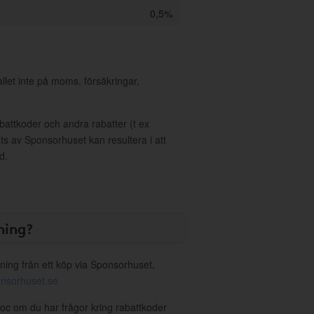
0,5%
allet inte på moms, försäkringar,
ttkoder och andra rabatter (t ex
s av Sponsorhuset kan resultera i att
d.
ning?
ning från ett köp via Sponsorhuset,
nsorhuset.se
doc om du har frågor kring rabattkoder