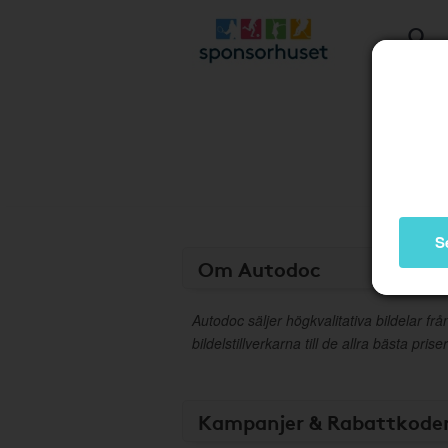
S
Om Autodoc
Autodoc säljer högkvalitativa bildelar fr
bildelstillverkarna till de allra bästa prise
Kampanjer & Rabattkode