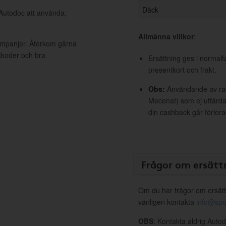
Däck
 Autodoc att använda,
Allmänna villkor
:
kampanjer. Återkom gärna
ttkoder och bra
Ersättning ges i normalf
presentkort och frakt.
Obs:
Användande av raba
Mecenat) som ej utfärdat
din cashback går förlora
Frågor om ersätt
Om du har frågor om ersätt
vänligen kontakta
info@spo
OBS
: Kontakta aldrig Auto