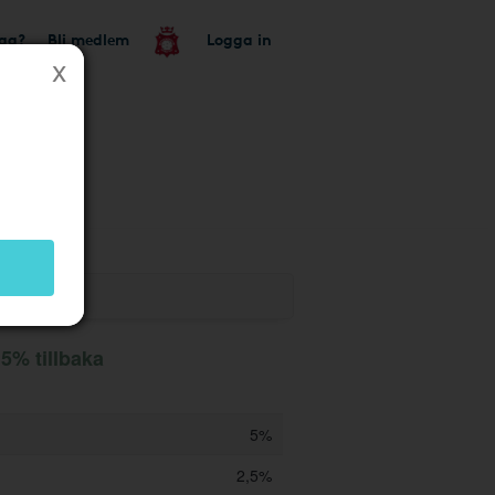
tag?
Bli medlem
Logga in
utik
 5% tillbaka
5%
2,5%