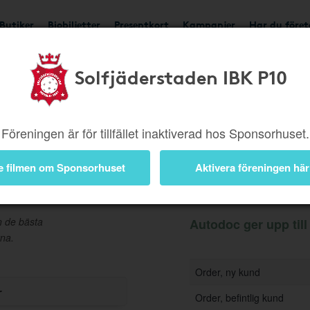
Butiker
Biobiljetter
Presentkort
Kampanjer
Har du före
Solfjäderstaden IBK P10
Ger upp till 5%
Besök b
Föreningen är för tillfället inaktiverad hos Sponsorhuset.
e filmen om Sponsorhuset
Aktivera föreningen här
Information
ån de bästa
Autodoc ger upp till
rna.
Order, ny kund
r
Order, befintlig kund