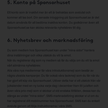
5. Konto på Sponsorhuset
Ett konto som är inaktivt mer än ett år betraktas som avslutat och
kommer att tas bort. Din senaste inloggning på Sponsorhuset.se är det
datum används för att bedöma inaktiva konton. Du godkänner även att
Sponsorhuset.se kan skicka relevanta nyhetsbrev till dig.
6. Nyhetsbrev och marknadsföring
Du som medlem hos Sponsorhuset kan under "mina sidor" hantera
dina inställningar och vilka utskick du vill ta emot.
När du registrerar dig som ny medlem så får du välja om du vill ta emot
vårt allmänna nyhetsbrev.
Alla våra nya medlemmar får våra introduktionsmejl som består av
några utvalda kampanjer. Du får också våra tackmejl som du får när du
har gjort ett köp via Sponsorhuset. Utöver detta har vi ett utskick från vår
julkalender med en ny lucka varje dag i december fram till julafton och
även våra prio-mejl som vi skickar ut vid enstaka tillfällen, dessa kan du
stänga av under "mina sidor". SMS-marknadsföring skickar vi ut om du
har registrerat ditt mobilnummer hos Sponsorhuset. SMS kan du enkelt
avsluta genom att följa instruktionerna i våra SMS.