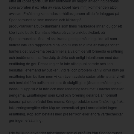
efter att köpet gjorts. Om transaktionen av någon anledning bedöms
som avbruten (t ex retur av vara, köpet hävs mm) kommer den att bli
avvisad. Ersättning kan endast erhållas genom att du är inloggad på
Sponsorhuset.se som medlem och klickar på
produktlänkarna/butikslänkarna som finns markerade innan du gör ett
köp i vald butik. Du måste klicka på varje unik butikslänk på
Sponsorhuset.se för att vi ska kunna ge dig ersättning. I de fall som
butiker inte kan rapportera dina köp till oss är vi inte ansvariga för att
hantera det. Butikerna bestämmer själva om de vill förmedla ersättning
och bedömer om trafiken/köp är äkta och enligt intentionen med den
ersättning de ger. Dessa regler är inte alltid publicerade och kan
beslutas i efterhand av butiken. Vid fel och problem kan vi driva krav på
ersättning från butiken men vi kan även avsluta sådan aktivitet när vi vill
och beslutet från butiken och oss är slutgiltigt. Intjänade ersättning kan
lösas ut i upp till 2 år från och med utdelningsdatumet. Därefter förfaller
pengarna. Ersättningen som kund och förening delar på är normalt
baserat på ordervärdet före moms. Kringprodukter som försäkring, frakt,
faktureringsavgifter eller köp av presentkort ger i normalfallet ingen
ersättning. Köp som betalas med presentkort eller andra värdecheckar
ger ingen ersättning.
I de fall kund använder rabattkoder som ej erhållits från Sponsorhuset