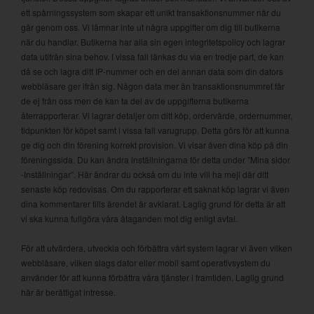
ett spårningssystem som skapar ett unikt transaktionsnummer när du
går genom oss. Vi lämnar inte ut några uppgifter om dig till butikerna
när du handlar. Butikerna har alla sin egen integritetspolicy och lagrar
data utifrån sina behov. I vissa fall länkas du via en tredje part, de kan
då se och lagra ditt IP-nummer och en del annan data som din dators
webbläsare ger ifrån sig. Någon data mer än transaktionsnummret får
de ej från oss men de kan ta del av de uppgifterna butikerna
återrapporterar. Vi lagrar detaljer om ditt köp, ordervärde, ordernummer,
tidpunkten för köpet samt i vissa fall varugrupp. Detta görs för att kunna
ge dig och din förening korrekt provision. Vi visar även dina köp på din
föreningssida. Du kan ändra inställningarna för detta under ”Mina sidor
-Inställningar”. Här ändrar du också om du inte vill ha mejl där ditt
senaste köp redovisas. Om du rapporterar ett saknat köp lagrar vi även
dina kommentarer tills ärendet är avklarat. Laglig grund för detta är att
vi ska kunna fullgöra våra åtaganden mot dig enligt avtal.
För att utvärdera, utveckla och förbättra vårt system lagrar vi även vilken
webbläsare, vilken slags dator eller mobil samt operativsystem du
använder för att kunna förbättra våra tjänster i framtiden. Laglig grund
här är berättigat intresse.