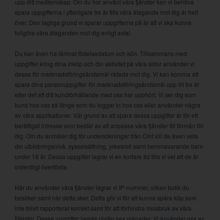
upp ditt medlemskap. Om du har använt våra tjänster kan vi behöva
spara uppgifterna i ytterligare tre år tills våra åtagande mot dig är helt
över. Den lagliga grund vi sparar uppgifterna på är att vi ska kunna
fullgöra våra åtaganden mot dig enligt avtal.
Du kan även ha lämnat födelsedatum och kön. Tillsammans med
uppgifter kring dina inköp och din aktivitet på våra sidor använder vi
dessa för marknadsföringsändamål riktade mot dig. Vi kan komma att
spara dina personuppgifter för marknadsföringsändamål upp till tre år
efter det att ditt kundförhållande med oss har upphört. Vi ser dig som
kund hos oss så länge som du loggar in hos oss eller använder några
av våra applikationer. Vår grund av att spara dessa uppgifter är för ett
berättigat intresse som består av att anpassa våra tjänster till förmån för
dig. Om du anmäler dig för undersökningar från Cint vill de även veta
din utbildningsnivå, sysselsättning, yrkesroll samt hemmavarande barn
under 18 år. Dessa uppgifter lagrar vi en kortare tid tills vi vet att de är
ordentligt överförda.
När du använder våra tjänster lagrar vi IP-nummer, vilken butik du
besöker samt när detta sker. Detta gör vi för att kunna spåra köp som
inte blivit rapporterat korrekt samt för att förhindra missbruk av våra
tjänster. Dessa uppgifter lagras under sex månader. Vi använder oss av