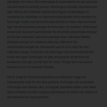
aktiviteter och event. Ett medlemskap är kostnadsfritt och kan avslutas
när som helst av behörig person i föreningens styrelse. Sponsorhuset
äger rätt att utan förbehåll avsluta föreningens medlemskap om
misstanke av misskötsel av Sponsorhusets tjänster finns och/eller om
föreningen bryter mot Sponsorhusets allmänna villkor. Sponsorhuset
äger rätt att ej betala ut pengar till föreningen om medlem i föreningen
missbrukar Sponsorhusets tjänster för att erhålla ekonomiska fördelar
på ett icke avsett sätt. Sponsorhuset äger även rätt kräva tillbaka
utbetalda pengar om missbruk visar sig i efterhand. En
administrationsavgift (för närvarande upp till 32 kr/mån) tas från
intjänade pengar. Använder inte föreningen Sponsorhusets tjänster
kostar det inget. Föreningen är själv ansvarig för att det finns ett
bankkonto eller giro anmält som är i bruk. Pengar som inte kunnat
betalas ut inom 24 månader förfaller.
Det är viktigt för Sponsorhuset att kunna erbjuda en trygg och
inkluderande miljö för alla våra partners, föreningar och användare.
Föreningar som främjar våld, pornografi, rasistiska åsikter, eller aktivt
driver politiska och/eller religiösa särintressen är därför inte välkomna
att medverka hos Sponsorhuset.