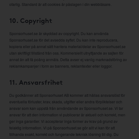
ofarlig. Standard är att cookies är påslagen i din webbläsare.
10. Copyright
Sponsorhuset.se är skyddad av copyright. Du kan använda
Sponsorhuset.se för det avsedda syftet. Du kan inte reproducera,
kopiera eller på annat sätt hantera material/delar av Sponsorhuset.se
utan skriftligt tillstånd från oss. Kommersiellt utnyttjande av sajten för
annat än att få poäng anmäls. Detta avser ej vanlig marknadsföring av
reklamkampanjer i form av banners, reklamtexter eller loggor.
11. Ansvarsfrihet
Du godkänner att Sponsorhuset AB kommer att hållas ansvarslöst för
eventuella förluster, krav, skada, utgifter eller andra förpliktelser och
ansvar som kan uppstå från användande av Sponsorhuset.se. Vi tar
ansvar för att den information vi publicerar är aktuell och korrekt, men
ger inga garantier. Vi accepterar inga former av krav på grund av
felaktig information. Vi på Sponsorhuset.se gör allt vi kan för att
tillhanda exakt, korrekt och fungerande teknisk lösning till dig. Du