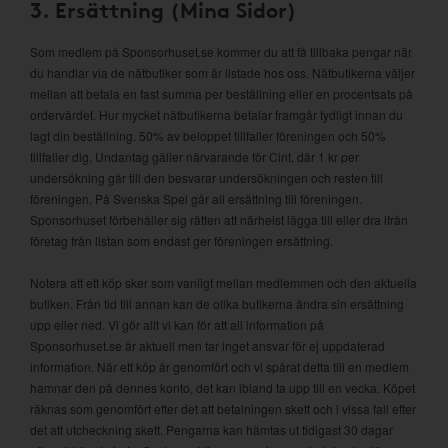
3. Ersättning (Mina Sidor)
Som medlem på Sponsorhuset.se kommer du att få tillbaka pengar när
du handlar via de nätbutiker som är listade hos oss. Nätbutikerna väljer
mellan att betala en fast summa per beställning eller en procentsats på
ordervärdet. Hur mycket nätbutikerna betalar framgår tydligt innan du
lagt din beställning. 50% av beloppet tillfaller föreningen och 50%
tillfaller dig. Undantag gäller närvarande för Cint, där 1 kr per
undersökning går till den besvarar undersökningen och resten till
föreningen. På Svenska Spel går all ersättning till föreningen.
Sponsorhuset förbehåller sig rätten att närhelst lägga till eller dra ifrån
företag från listan som endast ger föreningen ersättning.
Notera att ett köp sker som vanligt mellan medlemmen och den aktuella
butiken. Från tid till annan kan de olika butikerna ändra sin ersättning
upp eller ned. Vi gör allt vi kan för att all information på
Sponsorhuset.se är aktuell men tar inget ansvar för ej uppdaterad
information. När ett köp är genomfört och vi spårat detta till en medlem
hamnar den på dennes konto, det kan ibland ta upp till en vecka. Köpet
räknas som genomfört efter det att betalningen skett och i vissa fall efter
det att utcheckning skett. Pengarna kan hämtas ut tidigast 30 dagar