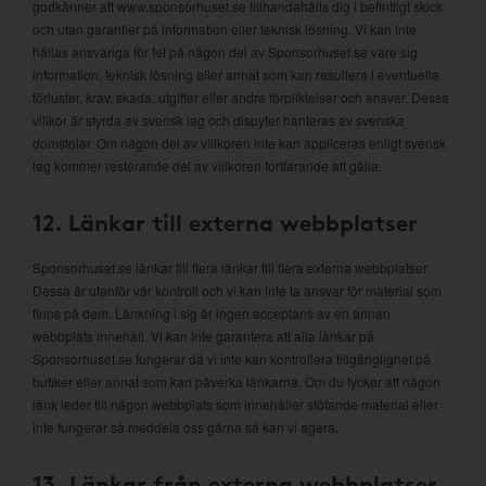
godkänner att www.sponsorhuset.se tillhandahålls dig i befintligt skick
och utan garantier på information eller teknisk lösning. Vi kan inte
hållas ansvariga för fel på någon del av Sponsorhuset.se vare sig
information, teknisk lösning eller annat som kan resultera i eventuella
förluster, krav, skada, utgifter eller andra förpliktelser och ansvar. Dessa
villkor är styrda av svensk lag och dispyter hanteras av svenska
domstolar. Om någon del av villkoren inte kan appliceras enligt svensk
lag kommer resterande del av villkoren fortfarande att gälla.
12. Länkar till externa webbplatser
Sponsorhuset.se länkar till flera länkar till flera externa webbplatser.
Dessa är utanför vår kontroll och vi kan inte ta ansvar för material som
finns på dem. Länkning i sig är ingen acceptans av en annan
webbplats innehåll. Vi kan inte garantera att alla länkar på
Sponsorhuset.se fungerar då vi inte kan kontrollera tillgänglighet på
butiker eller annat som kan påverka länkarna. Om du tycker att någon
länk leder till någon webbplats som innehåller stötande material eller
inte fungerar så meddela oss gärna så kan vi agera.
13. Länkar från externa webbplatser