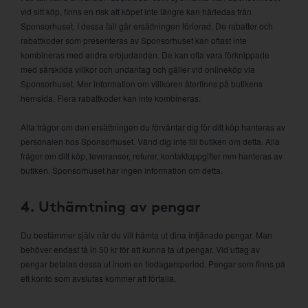
vid sitt köp, finns en risk att köpet inte längre kan härledas från
Sponsorhuset. I dessa fall går ersättningen förlorad. De rabatter och
rabattkoder som presenteras av Sponsorhuset kan oftast inte
kombineras med andra erbjudanden. De kan ofta vara förknippade
med särskilda villkor och undantag och gäller vid onlineköp via
Sponsorhuset. Mer information om villkoren återfinns på butikens
hemsida. Flera rabattkoder kan inte kombineras.
Alla frågor om den ersättningen du förväntar dig för ditt köp hanteras av
personalen hos Sponsorhuset. Vänd dig inte till butiken om detta. Alla
frågor om ditt köp, leveranser, returer, kontaktuppgifter mm hanteras av
butiken. Sponsorhuset har ingen information om detta.
4. Uthämtning av pengar
Du bestämmer själv när du vill hämta ut dina intjänade pengar. Man
behöver endast få in 50 kr för att kunna ta ut pengar. Vid uttag av
pengar betalas dessa ut inom en tiodagarsperiod. Pengar som finns på
ett konto som avslutas kommer att förfalla.