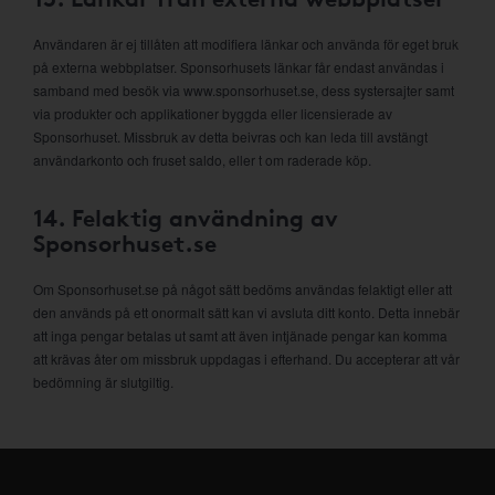
Användaren är ej tillåten att modifiera länkar och använda för eget bruk
på externa webbplatser. Sponsorhusets länkar får endast användas i
samband med besök via www.sponsorhuset.se, dess systersajter samt
via produkter och applikationer byggda eller licensierade av
Sponsorhuset. Missbruk av detta beivras och kan leda till avstängt
användarkonto och fruset saldo, eller t om raderade köp.
14. Felaktig användning av
Sponsorhuset.se
Om Sponsorhuset.se på något sätt bedöms användas felaktigt eller att
den används på ett onormalt sätt kan vi avsluta ditt konto. Detta innebär
att inga pengar betalas ut samt att även intjänade pengar kan komma
att krävas åter om missbruk uppdagas i efterhand. Du accepterar att vår
bedömning är slutgiltig.