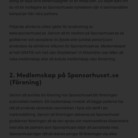
aldrig att sälja dina personuppgifter till en tredje part. Du väljer själv om
du vill bli mottagare av Sponsorhusets nyhetsbrev där vi sammanställer
kampanjer från våra partners.
Följande allmänna villkor gäller för användning av
www.sponsorhuset.se. Genom att bli medlem på Sponsorhuset.se så
godkänner och accepterar du [fysisk eller juridisk person] som
användare de allmänna villkoren för Sponsorhuset.se. Medlemskapet
är helt GRATIS och helt utan förpliktelser! Vi förbehåller oss rätten att
neka medlemskap eller att avsluta medlemskap utan förvarning.
2. Medlemskap på Sponsorhuset.se
(Förening)
Genom att anmäla sin förening hos Sponsorhuset blir föreningen
automatiskt medlem. Ett medlemskap innebär att bägge parterna har
rätt att använda varandras varumärken i tryck och skrift i sin
marknadsföring. Genom att föreningen aktiveras på Sponsorhuset
godkänner föreningen att de kan synas och marknadsföras tillsammans
med alla de partners som Sponsorhuset väljer att samarbeta med.
Sponsorhuset äger rätt att skänka pengar till föreningen via olika