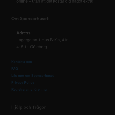
online – utan att det kostar dig något extra!
Om Sponsorhuset
Adress
:
Lagergatan 1 Hus B19a, 4 tr
415 11 Göteborg
Kontakta oss
FAQ
Läs mer om Sponsorhuset
Privacy Policy
Registrera ny förening
Hjälp och frågor