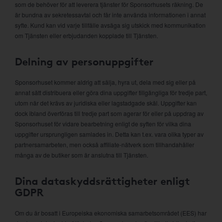
som de behöver för att leverera tjänster för Sponsorhusets räkning. De
är bundna av sekretessavtal och får inte använda informationen i annat
syfte. Kund kan vid varje tillfälle avsäga sig utskick med kommunikation
om Tjänsten eller erbjudanden kopplade till Tjänsten.
Delning av personuppgifter
Sponsorhuset kommer aldrig att sälja, hyra ut, dela med sig eller på
annat sätt distribuera eller göra dina uppgifter tillgängliga för tredje part,
utom när det krävs av juridiska eller lagstadgade skäl. Uppgifter kan
dock ibland överföras till tredje part som agerar för eller på uppdrag av
Sponsorhuset för vidare bearbetning enligt de syften för vilka dina
uppgifter ursprungligen samlades in. Detta kan t.ex. vara olika typer av
partnersamarbeten, men också affiliate-nätverk som tillhandahåller
många av de butiker som är anslutna till Tjänsten.
Dina dataskyddsrättigheter enligt
GDPR
Om du är bosatt i Europeiska ekonomiska samarbetsområdet (EES) har