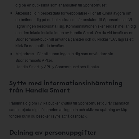
dig på en butikssida som är ansluten till Sponsorhuset.
Åtkomst till din besöksdata för webbplatser - För att kunna avgöra om
du befinner dig på en butikssida som är ansluten till Sponsorhuset. Vi
lagrar ingen besöksdata i sig. Kommunikationen sker endast mellan dig
och den lokala installationen av Handla Smart. Om du vid besök av en
Sponsorhuset-butik vill använda tjänsten och du klickar "JA", lagras ett
klick för den butik du besöker.
Mejladress - För att kunna logga in dig som användare via
Sponsorhusets API:er.
Handla Smart -> API -> Sponsorhuset och tillbaka.
Syfte med informationsinhämtning
från Handla Smart
Påminna dig om i vilka butiker knutna till Sponsorhuset du får cashback
samt erbjuda dig möjligheten att logga in och aktivera spårning av köp
för den butik du besöker i syfte att få cashback.
Delning av personuppgifter