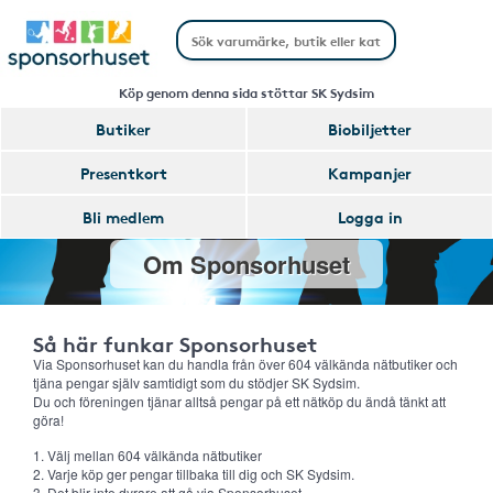
Köp genom denna sida stöttar SK Sydsim
Butiker
Biobiljetter
Presentkort
Kampanjer
Bli medlem
Logga in
Om Sponsorhuset
Så här funkar Sponsorhuset
Via Sponsorhuset kan du handla från över 604 välkända nätbutiker och
tjäna pengar själv samtidigt som du stödjer SK Sydsim.
Du och föreningen tjänar alltså pengar på ett nätköp du ändå tänkt att
göra!
1. Välj mellan 604 välkända nätbutiker
2. Varje köp ger pengar tillbaka till dig och SK Sydsim.
3. Det blir inte dyrare att gå via Sponsorhuset.