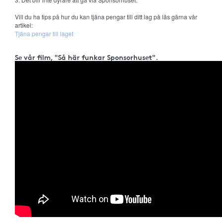
Vill du ha tips på hur du kan tjäna pengar till ditt lag på läs gärna vår
artikel:
Tjäna pengar till laget
Se vår film, "Så här funkar Sponsorhuset".