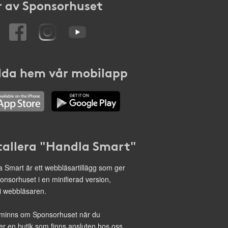
 av Sponsorhuset
da hem vår mobilapp
tallera "Handla Smart"
 Smart är ett webbläsartillägg som ger
onsorhuset i en minifierad version,
 i webbläsaren.
minns om Sponsorhuset när du
r en butik som finns ansluten hos oss.