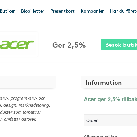
Butiker
Biobiljetter
Presentkort
Kampanjer
Har du före
Ger 2,5%
Besök buti
Information
varu-, programvaru- och
Acer ger 2,5% tillba
g, design, marknadsföring,
odukter som förbättrar
n omfattar datorer,
Order
Allmänna villkor
: