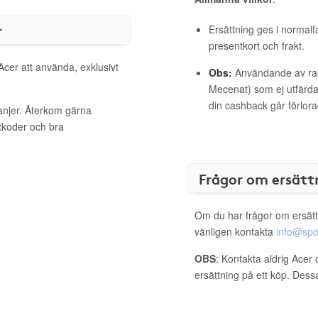
r
Ersättning ges i normalf
presentkort och frakt.
Acer att använda, exklusivt
Obs:
Användande av raba
Mecenat) som ej utfärdat
din cashback går förlora
anjer. Återkom gärna
ttkoder och bra
Frågor om ersätt
Om du har frågor om ersätt
vänligen kontakta
info@spo
OBS
: Kontakta aldrig Acer 
ersättning på ett köp. Dess