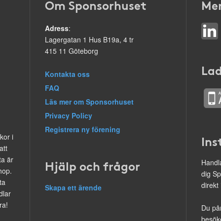
Om Sponsorhuset
Mer
Adress
:
Lagergatan 1 Hus B19a, 4 tr
415 11 Göteborg
Lad
Kontakta oss
FAQ
Läs mer om Sponsorhuset
Privacy Policy
Registrera ny förening
kor i
Ins
att
ta är
Hjälp och frågor
Handla
hop.
dig Sp
ta
direkt
Skapa ett ärende
dlar
ra!
Du på
besöke