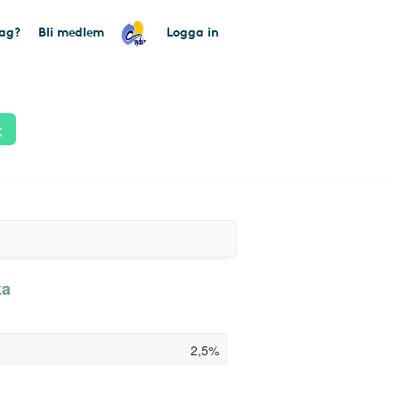
tag?
Bli medlem
Logga in
k
ka
2,5%