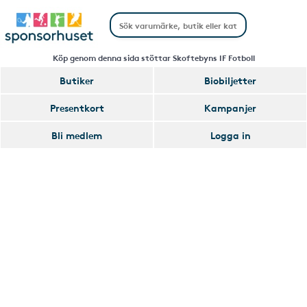
Köp genom denna sida stöttar Skoftebyns IF Fotboll
Butiker
Biobiljetter
Handla
Presentkort
Kampanjer
Smart
Bli medlem
Logga in
Glömmer
Lägg
du
till
av
Handla
att
Smart