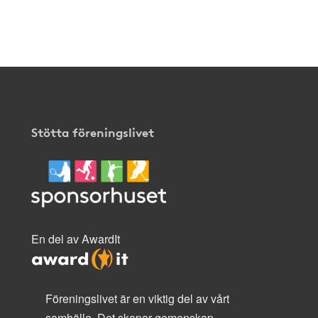
klicka
här
.
Stötta föreningslivet
En del av AwardIt
Föreningslivet är en viktig del av vårt
samhälle. Det skapar gemenskap,