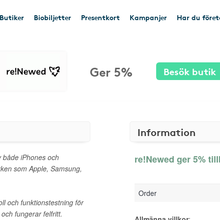
Butiker
Biobiljetter
Presentkort
Kampanjer
Har du före
Ger 5%
Besök butik
Information
av både iPhones och
re!Newed ger 5% til
ärken som Apple, Samsung,
Order
l och funktionstestning för
och fungerar felfritt.
Allmänna villkor
: