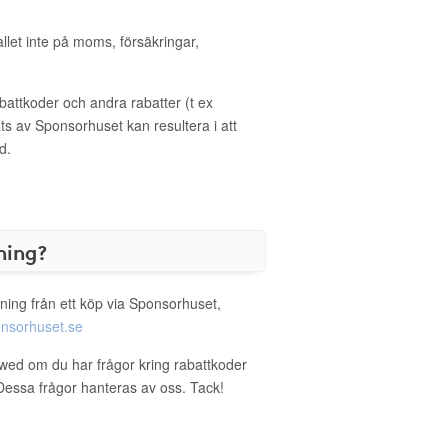
allet inte på moms, försäkringar,
ttkoder och andra rabatter (t ex
s av Sponsorhuset kan resultera i att
d.
ning?
ning från ett köp via Sponsorhuset,
nsorhuset.se
ewed om du har frågor kring rabattkoder
. Dessa frågor hanteras av oss. Tack!