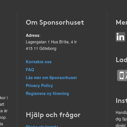
Om Sponsorhuset
Mer
Adress
:
Lagergatan 1 Hus B19a, 4 tr
415 11 Göteborg
Lad
Kontakta oss
FAQ
Läs mer om Sponsorhuset
Privacy Policy
Registrera ny förening
kor i
Ins
att
ta är
Hjälp och frågor
Handla
hop.
dig Sp
ta
direkt
Skapa ett ärende