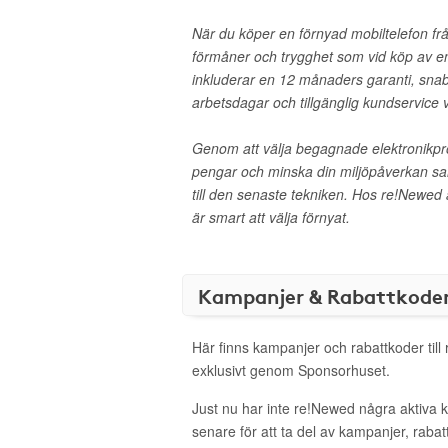
När du köper en förnyad mobiltelefon f
förmåner och trygghet som vid köp av en
inkluderar en 12 månaders garanti, sna
arbetsdagar och tillgänglig kundservice 
Genom att välja begagnade elektronikp
pengar och minska din miljöpåverkan sam
till den senaste tekniken. Hos re!Newed ä
är smart att välja förnyat.
Kampanjer & Rabattkode
Här finns kampanjer och rabattkoder til
exklusivt genom Sponsorhuset.
Just nu har inte re!Newed några aktiva
senare för att ta del av kampanjer, raba