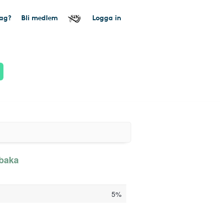
tag?
Bli medlem
Logga in
lbaka
5%