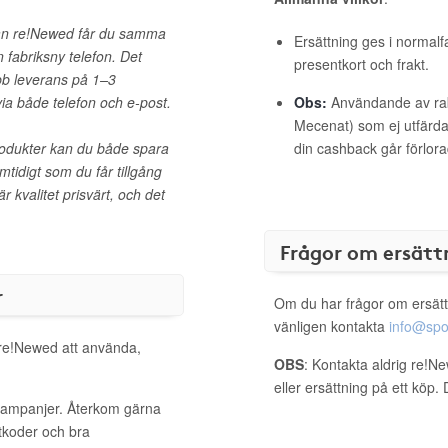
rån re!Newed får du samma
Ersättning ges i normalf
 fabriksny telefon. Det
presentkort och frakt.
bb leverans på 1–3
via både telefon och e-post.
Obs:
Användande av raba
Mecenat) som ej utfärdat
rodukter kan du både spara
din cashback går förlora
tidigt som du får tillgång
r kvalitet prisvärt, och det
Frågor om ersätt
r
Om du har frågor om ersätt
vänligen kontakta
info@spo
l re!Newed att använda,
OBS
: Kontakta aldrig re!N
eller ersättning på ett köp
 kampanjer. Återkom gärna
ttkoder och bra