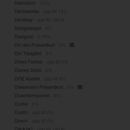
Deevotion
7,5%
Dentaworks
upp till 15%
Dentway
upp till 100 kr
Designtorget
4%
Desigual
3,75%
Din sko Presentkort
5%
Din Trädgård
5%
Direct Ferries
upp till 2%
Disney Store
2%
DOZ Apotek
upp till 4%
Dressmann Presentkort
5%
Duschkompaniet
4%
Dustie
5%
Dustin
upp till 5%
Dyson
upp till 2%
Däck247
upp till 150 kr