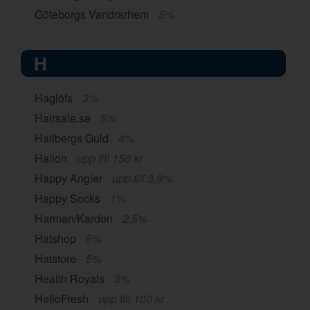
Göteborgs Vandrarhem
5%
H
Haglöfs
3%
Hairsale.se
5%
Hallbergs Guld
4%
Hallon
upp till 150 kr
Happy Angler
upp till 3,9%
Happy Socks
1%
Harman/Kardon
2,5%
Hatshop
5%
Hatstore
5%
Health Royals
3%
HelloFresh
upp till 100 kr