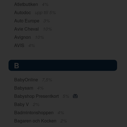
Atletbutiken
4%
Autodoc
upp till 5%
Auto Europe
3%
Avie Cheval
10%
Avignon
10%
AVIS
4%
B
BabyOnline
7,5%
Babysam
4%
Babyshop Presentkort
5%
Baby V
2%
Badmintonshoppen
4%
Bagaren och Kocken
2%