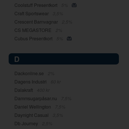
Coolstuff Presentkort
5%
Craft Sportswear
3,5%
Crescent Barnvagnar
2,5%
CS MEGASTORE
2%
Cubus Presentkort
5%
D
Dackonline.se
2%
Dagens Industri
60 kr
Dalakraft
400 kr
Dammsugarpåsar.nu
7,5%
Daniel Wellington
7,5%
Daynight Casual
3,5%
Db Journey
2,5%