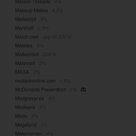
Maison Threads
4%
Makeup Mekka
6,5%
Markslöjd
5%
Marshall
2,5%
Match.com
upp till 200 kr
Matetea
5%
Matkomfort
200 kr
Matsmart
2%
MAXA
2%
mcdackonline.com
1,5%
McDonalds Presentkort
5%
Medgravyr.se
4%
Medisera
5%
Meds
2%
Megafynd
5%
Mekonomen
4%