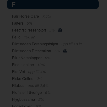
F
Fair Horse Care
7,5%
Fajters
5%
Feetfirst Presentkort
5%
Fello
130 kr
Filmstaden Föreningsbiljett
upp till 10 kr
Filmstaden Presentkort
5%
Filur Namnlappar
6%
Find it online
10%
FirstVet
upp till 4%
Fiske Online
2%
Flixbus
upp till 2,5%
Florister i Sverige
6%
Flygbussarna
2%
Foderboxen
5%