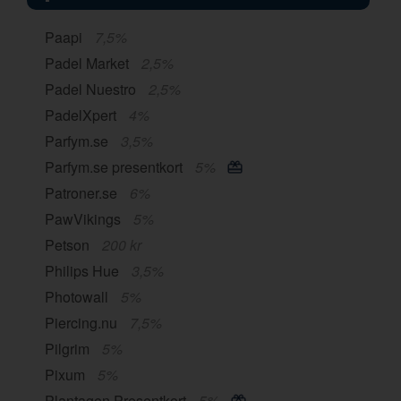
Paapi
7,5%
Padel Market
2,5%
Padel Nuestro
2,5%
PadelXpert
4%
Parfym.se
3,5%
Parfym.se presentkort
5%
Patroner.se
6%
PawVikings
5%
Petson
200 kr
Philips Hue
3,5%
Photowall
5%
Piercing.nu
7,5%
Pilgrim
5%
Pixum
5%
Plantagen Presentkort
5%