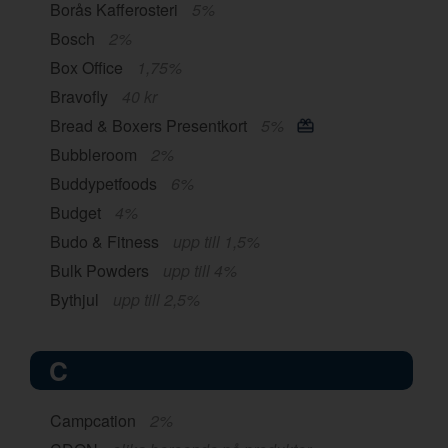
Borås Kafferosteri
5%
Bosch
2%
Box Office
1,75%
Bravofly
40 kr
Bread & Boxers Presentkort
5%
Bubbleroom
2%
Buddypetfoods
6%
Budget
4%
Budo & Fitness
upp till 1,5%
Bulk Powders
upp till 4%
Bythjul
upp till 2,5%
C
Campcation
2%