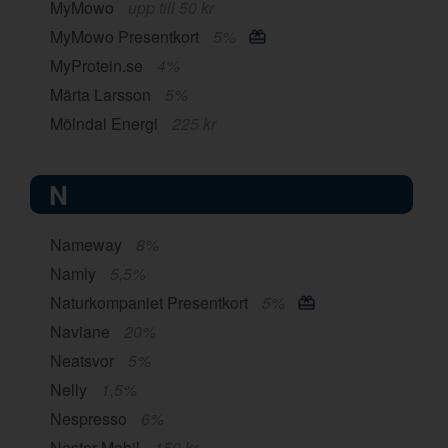
MyMowo
upp till 50 kr
MyMowo Presentkort
5%
MyProtein.se
4%
Märta Larsson
5%
Mölndal Energi
225 kr
N
Nameway
8%
Namly
5,5%
Naturkompaniet Presentkort
5%
Naviane
20%
Neatsvor
5%
Nelly
1,5%
Nespresso
6%
Nestor Mobil
150 kr