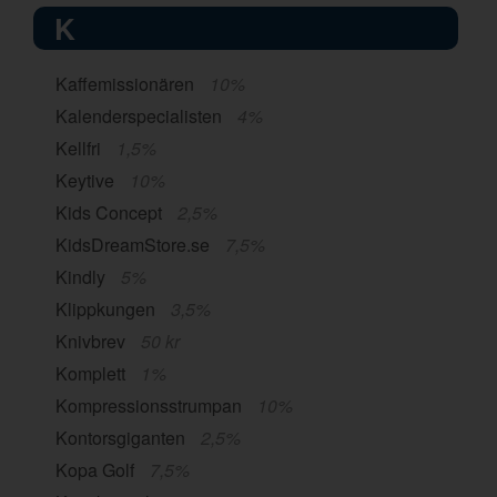
K
Kaffemissionären
10%
Kalenderspecialisten
4%
Kellfri
1,5%
Keytive
10%
Kids Concept
2,5%
KidsDreamStore.se
7,5%
Kindly
5%
Klippkungen
3,5%
Knivbrev
50 kr
Komplett
1%
Kompressionsstrumpan
10%
Kontorsgiganten
2,5%
Kopa Golf
7,5%