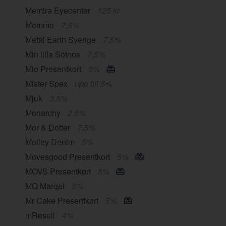
Memira Eyecenter
125 kr
Memmo
7,5%
Metal Earth Sverige
7,5%
Min lilla Sötnos
7,5%
Mio Presentkort
5%
Mister Spex
upp till 5%
Mjuk
3,5%
Monarchy
2,5%
Mor & Dotter
7,5%
Motley Denim
5%
Movesgood Presentkort
5%
MOVS Presentkort
5%
MQ Marqet
5%
Mr Cake Presentkort
5%
mResell
4%