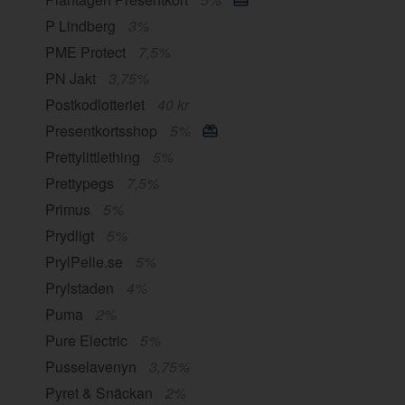
P Lindberg
3%
PME Protect
7,5%
PN Jakt
3,75%
Postkodlotteriet
40 kr
Presentkortsshop
5%
Prettylittlething
5%
Prettypegs
7,5%
Primus
5%
Prydligt
5%
PrylPelle.se
5%
Prylstaden
4%
Puma
2%
Pure Electric
5%
Pusselavenyn
3,75%
Pyret & Snäckan
2%