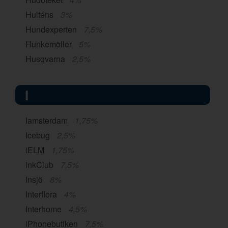
Hulténs
3%
Hundexperten
7,5%
Hunkemöller
5%
Husqvarna
2,5%
I
Iamsterdam
1,75%
Icebug
2,5%
iELM
1,75%
inkClub
7,5%
Insjö
8%
Interflora
4%
Interhome
4,5%
iPhonebutiken
7,5%