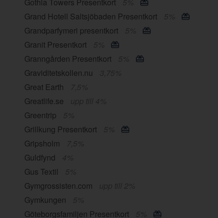
Gothia Towers Presentkort
5%
Grand Hotell Saltsjöbaden Presentkort
5%
Grandparfymeri presentkort
5%
Granit Presentkort
5%
Granngården Presentkort
5%
Graviditetskollen.nu
3,75%
Great Earth
7,5%
Greatlife.se
upp till 4%
Greentrip
5%
Grillkung Presentkort
5%
Gripsholm
7,5%
Guldfynd
4%
Gus Textil
5%
Gymgrossisten.com
upp till 2%
Gymkungen
5%
Göteborgsfamiljen Presentkort
5%