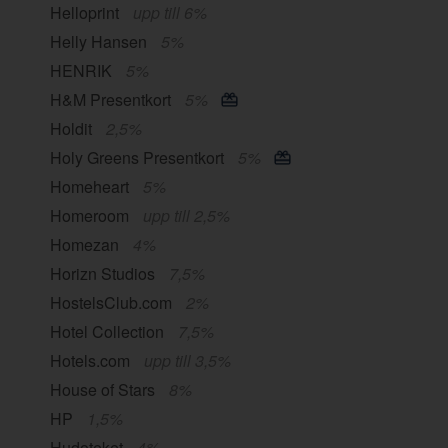
Helloprint
upp till 6%
Helly Hansen
5%
HENRIK
5%
H&M Presentkort
5%
Holdit
2,5%
Holy Greens Presentkort
5%
Homeheart
5%
Homeroom
upp till 2,5%
Homezan
4%
Horizn Studios
7,5%
HostelsClub.com
2%
Hotel Collection
7,5%
Hotels.com
upp till 3,5%
House of Stars
8%
HP
1,5%
Hudoteket
4%