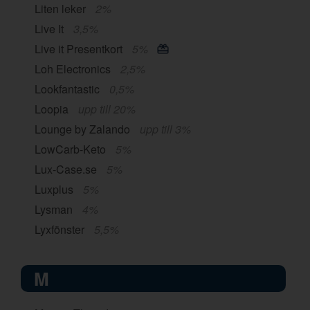
Liten leker
2%
Live It
3,5%
Live it Presentkort
5%
Loh Electronics
2,5%
Lookfantastic
0,5%
Loopia
upp till 20%
Lounge by Zalando
upp till 3%
LowCarb-Keto
5%
Lux-Case.se
5%
Luxplus
5%
Lysman
4%
Lyxfönster
5,5%
M