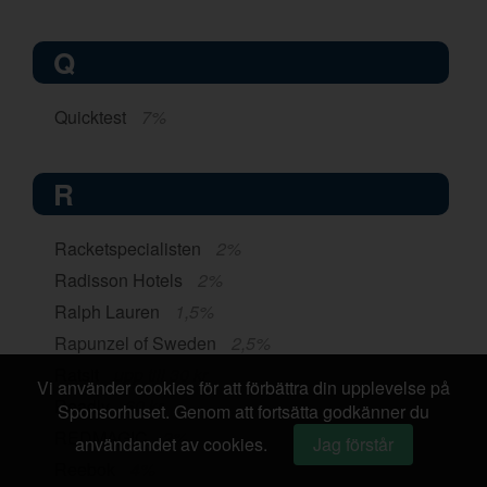
Q
Quicktest
7%
R
Racketspecialisten
2%
Radisson Hotels
2%
Ralph Lauren
1,5%
Rapunzel of Sweden
2,5%
Ratsit
upp till 30 kr
Vi använder cookies för att förbättra din upplevelse på
Readly
60 kr
Sponsorhuset. Genom att fortsätta godkänner du
REDMAGIC
2%
användandet av cookies.
Jag förstår
Reebok
4%