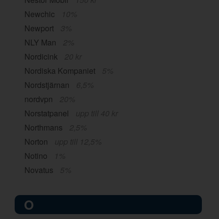
Newchic
10%
Newport
3%
NLY Man
2%
Nordicink
20 kr
Nordiska Kompaniet
5%
Nordstjärnan
6,5%
nordvpn
20%
Norstatpanel
upp till 40 kr
Northmans
2,5%
Norton
upp till 12,5%
Notino
1%
Novatus
5%
O