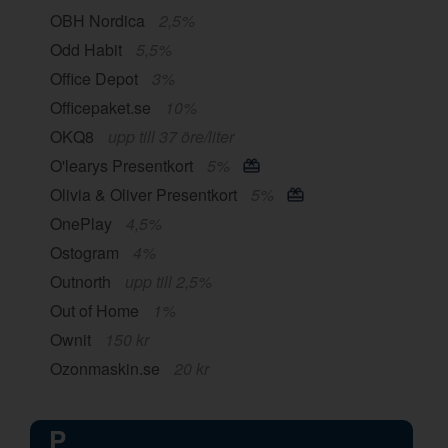
OBH Nordica
2,5%
Odd Habit
5,5%
Office Depot
3%
Officepaket.se
10%
OKQ8
upp till 37 öre/liter
O'learys Presentkort
5%
Olivia & Oliver Presentkort
5%
OnePlay
4,5%
Ostogram
4%
Outnorth
upp till 2,5%
Out of Home
1%
Ownit
150 kr
Ozonmaskin.se
20 kr
P