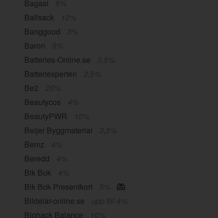
Bagasi
5%
Ballsack
10%
Banggood
3%
Baron
5%
Batteries-Online.se
3,5%
Batteriexperten
2,5%
Be2
25%
Beautycos
4%
BeautyPWR
10%
Beijer Byggmaterial
3,5%
Bemz
4%
Beredd
4%
Bik Bok
4%
Bik Bok Presentkort
5%
Bildelar-online.se
upp till 4%
Biohack Balance
10%