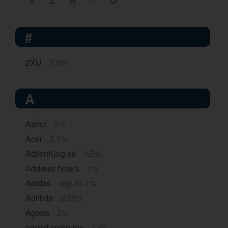
#
2XU
7,5%
A
Aarke
5%
Acer
2,5%
ActionKing.se
3,5%
Address hotels
1%
Adidas
upp till 3%
Adlibris
2,25%
Agoda
3%
agood company
7,5%