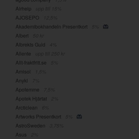
Airhelp
upp till 15%
AJOSEPO
12,5%
Akademibokhandeln Presentkort
5%
Albert
50 kr
Albrekts Guld
4%
Allente
upp till 250 kr
Allt-fraktfritt.se
5%
Amisol
1,5%
Anyki
7%
Apofemme
7,5%
Apotek Hjärtat
2%
Arcticlean
6%
Artworks Presentkort
5%
AstroSweden
3,75%
Asus
2%