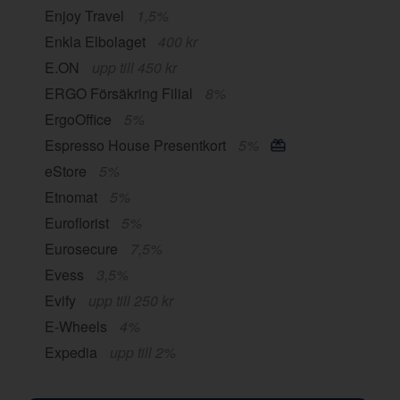
Enjoy Travel
1,5%
Enkla Elbolaget
400 kr
E.ON
upp till 450 kr
ERGO Försäkring Filial
8%
ErgoOffice
5%
Espresso House Presentkort
5%
eStore
5%
Etnomat
5%
Euroflorist
5%
Eurosecure
7,5%
Evess
3,5%
Evify
upp till 250 kr
E-Wheels
4%
Expedia
upp till 2%