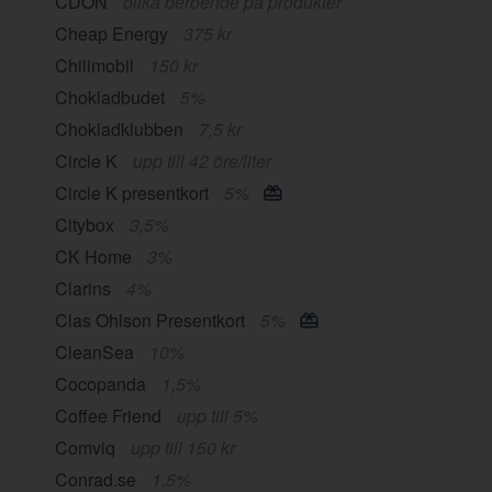
CDON
olika beroende på produkter
Cheap Energy
375 kr
Chilimobil
150 kr
Chokladbudet
5%
Chokladklubben
7,5 kr
Circle K
upp till 42 öre/liter
Circle K presentkort
5%
Citybox
3,5%
CK Home
3%
Clarins
4%
Clas Ohlson Presentkort
5%
CleanSea
10%
Cocopanda
1,5%
Coffee Friend
upp till 5%
Comviq
upp till 150 kr
Conrad.se
1,5%