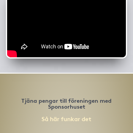
Tjäna pengar till föreningen med
Sponsorhuset
Så här funkar det