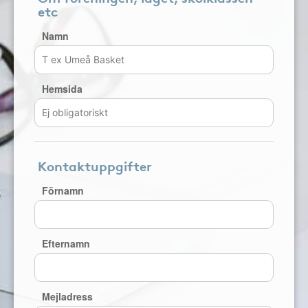
etc
Namn
Hemsida
Kontaktuppgifter
Förnamn
Efternamn
Mejladress