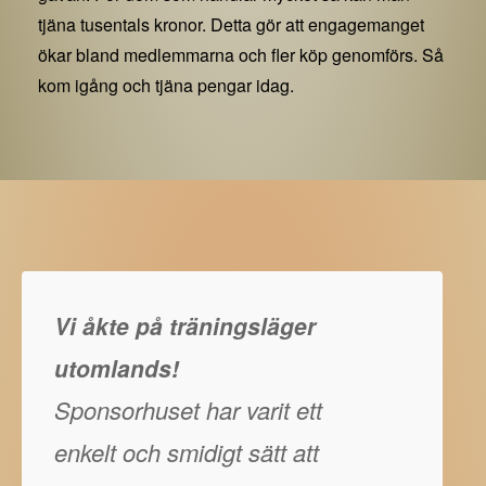
tjäna tusentals kronor. Detta gör att engagemanget
ökar bland medlemmarna och fler köp genomförs. Så
kom igång och tjäna pengar idag.
Vi åkte på träningsläger
utomlands!
Sponsorhuset har varit ett
enkelt och smidigt sätt att