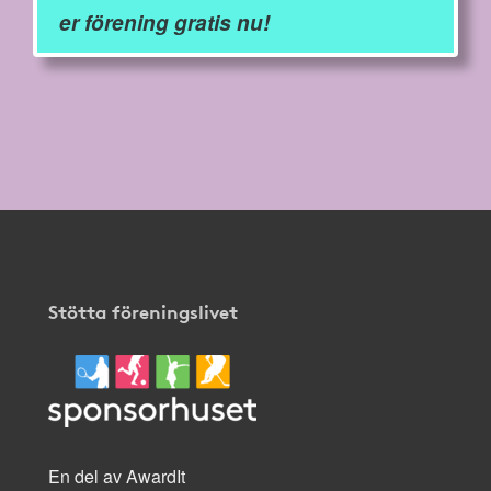
er förening gratis nu!
Stötta föreningslivet
En del av AwardIt