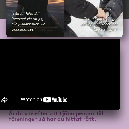
"Lätt att hitta rätt
förening! Nu tar jag
"Gott att tjäna pengar
alla julklappsköp via
på köp man redan har
Sponsorhuset"
tänkt att göra"
Är du ute efter att
tjäna pengar till
föreningen
så har du hittat rätt.