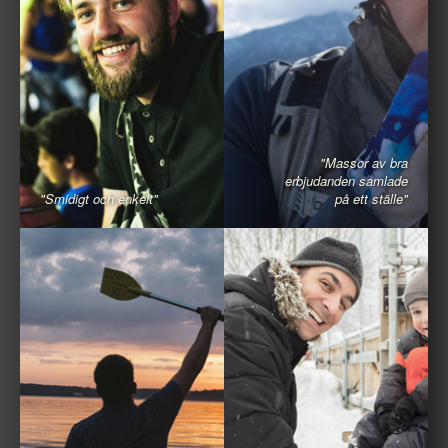
"Massor av bra
erbjudanden samlade
"Smidigt och enkelt"
på ett ställe"